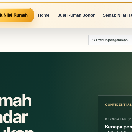
k Nilai Rumah
Home
Jual Rumah Johor
Semak Nilai H
17+ tahun pengalaman
umah
adar
PERSOALAN 01
Kenapa pem