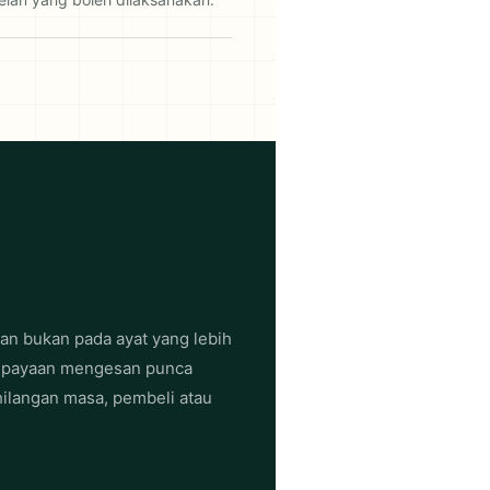
an bukan pada ayat yang lebih
eupayaan mengesan punca
ilangan masa, pembeli atau