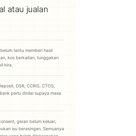
l atau jualan
belum tentu memberi hasil
man, kos berkaitan, tunggakan
l kira.
 Deposit, DSR, CCRIS, CTOS,
 bank perlu dinilai supaya masa
consent, geran belum keluar,
ukan isu berasingan. Semuanya
elan yang boleh dilaksanakan.