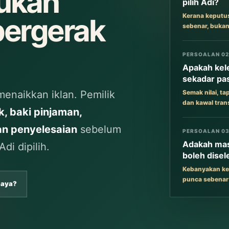
tukan
pilih Adi?
Kerana keputus
bergerak
sebenar, bukan
PERSOALAN 02
Apakah kel
sekadar pas
menaikkan iklan. Pemilik
Semak nilai, t
dan kawal trans
nk, baki pinjaman,
an penyelesaian
sebelum
PERSOALAN 0
Adakah mas
di dipilih.
boleh disel
Kebanyakan kes
punca sebenar 
Saya?