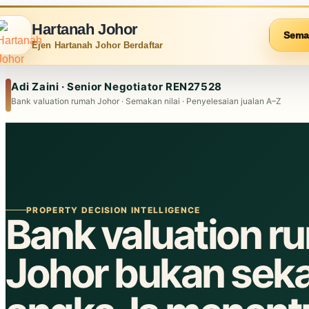
Hartanah Johor
Sema
Ejen Hartanah Johor Berdaftar
Adi Zaini · Senior Negotiator REN27528
Bank valuation rumah Johor · Semakan nilai · Penyelesaian jualan A–Z
PROPERTY DECISION INTELLIGENCE
Bank valuation r
Johor bukan sek