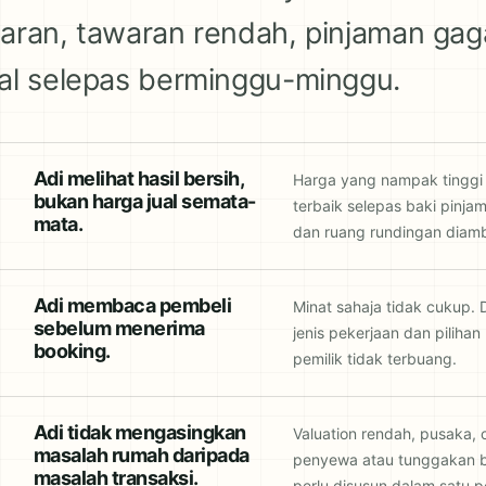
aran, tawaran rendah, pinjaman gaga
al selepas berminggu-minggu.
Adi melihat hasil bersih,
Harga yang nampak tinggi 
bukan harga jual semata-
terbaik selepas baki pinja
mata.
dan ruang rundingan diambi
Adi membaca pembeli
Minat sahaja tidak cukup.
sebelum menerima
jenis pekerjaan dan pilihan
booking.
pemilik tidak terbuang.
Adi tidak mengasingkan
Valuation rendah, pusaka, 
masalah rumah daripada
penyewa atau tunggakan b
masalah transaksi.
perlu disusun dalam satu p