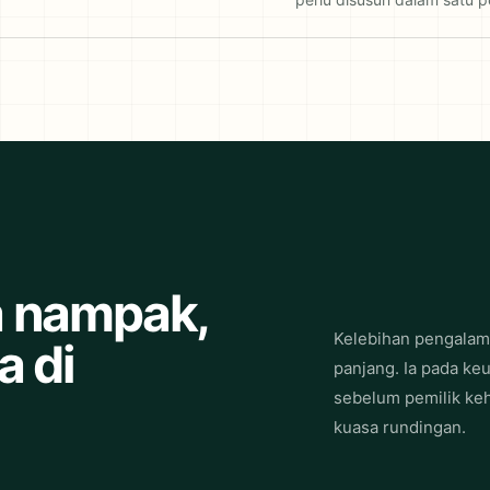
a nampak,
Kelebihan pengalam
a di
panjang. Ia pada k
sebelum pemilik keh
kuasa rundingan.