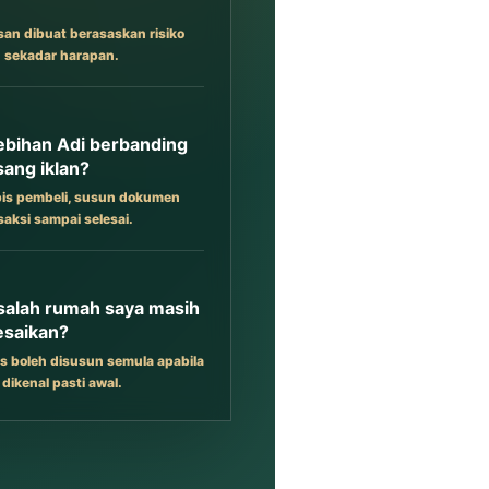
an dibuat berasaskan risiko
 sekadar harapan.
ebihan Adi berbanding
ang iklan?
apis pembeli, susun dokumen
aksi sampai selesai.
3
alah rumah saya masih
esaikan?
 boleh disusun semula apabila
dikenal pasti awal.