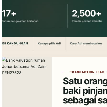
17+
2,500+
Tahun pengalaman hartanah
Pemilik pernah dibantu
ISI KANDUNGAN
Kenapa pilih Adi
Cara Adi membaca kes
TRANSACTION LEAD 
Satu orang
baki pinj
sebagai sa