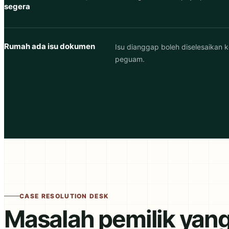
segera
Rumah ada isu dokumen
Isu dianggap boleh diselesaikan 
peguam.
CASE RESOLUTION DESK
Masalah pemilik yan