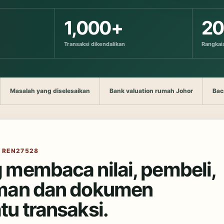
1,000+
2
Transaksi dikendalikan
Rangkai
Masalah yang diselesaikan
Bank valuation rumah Johor
Bac
· REN27528
 membaca nilai, pembeli,
aman dan dokumen
tu transaksi.