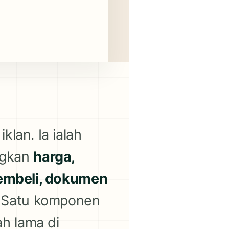
lan. Ia ialah
ngkan
harga,
 pembeli, dokumen
. Satu komponen
h lama di