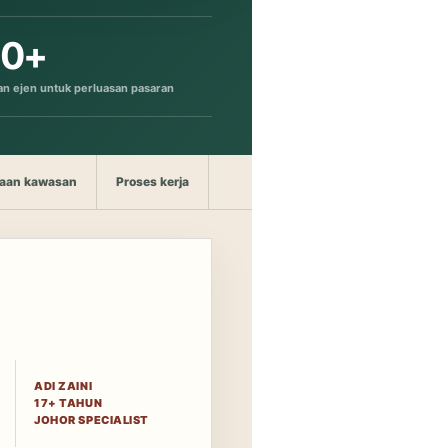
00+
an ejen untuk perluasan pasaran
aan kawasan
Proses kerja
Jawapan terus
Panduan berka
ADI ZAINI
17+ TAHUN
JOHOR SPECIALIST