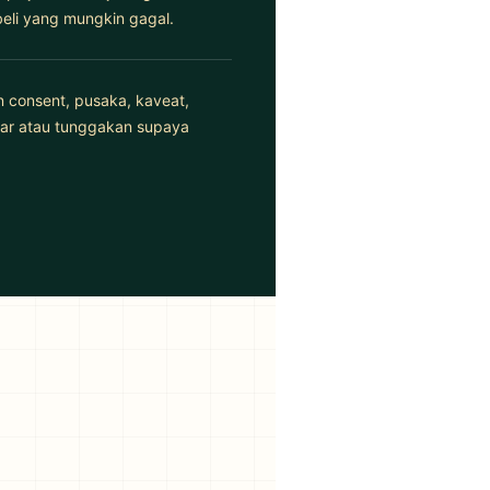
li yang mungkin gagal.
n consent, pusaka, kaveat,
uar atau tunggakan supaya