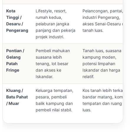
Kota
Lifestyle, resort,
Pelancongan, pantai,
Tinggi /
rumah kedua,
industri Pengerang,
Desaru /
pelaburan jangka
akses Senai-Desaru dan
Pengerang
panjang dan pekerja
tanah luas.
projek industri.
Pontian /
Pembeli mahukan
Tanah luas, suasana
Gelang
suasana lebih
kampung moden,
Patah
tenang, lot besar
potensi limpahan
Fringe
dan akses ke
Iskandar dan harga
Iskandar.
relatif.
Kluang /
Keluarga tempatan,
Kos tanah lebih terkawal,
Batu Pahat
pesara, pembeli
bandar matang, komuniti
/ Muar
balik kampung dan
tempatan dan ruang
pembeli nilai stabil.
luas.