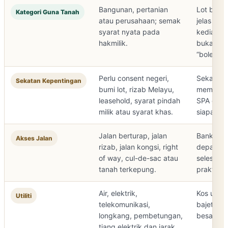
Bangunan, pertanian
Lot bangl
Kategori Guna Tanah
atau perusahaan; semak
jelas unt
syarat nyata pada
kediaman
hakmilik.
bukan se
“boleh bi
Perlu consent negeri,
Sekatan 
Sekatan Kepentingan
bumi lot, rizab Melayu,
memanja
leasehold, syarat pindah
SPA dan
milik atau syarat khas.
siapa laya
Jalan berturap, jalan
Bank dan
Akses Jalan
rizab, jalan kongsi, right
depan bi
of way, cul-de-sac atau
selesa ji
tanah terkepung.
praktikal.
Air, elektrik,
Kos utili
Utiliti
telekomunikasi,
bajet bin
longkang, pembetungan,
besar.
tiang elektrik dan jarak