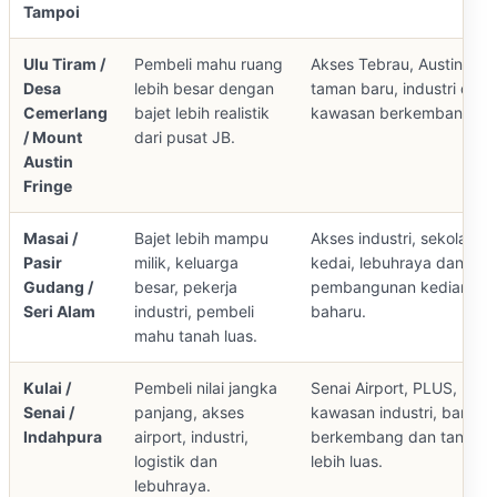
Tampoi
Ulu Tiram /
Pembeli mahu ruang
Akses Tebrau, Austin,
Desa
lebih besar dengan
taman baru, industri dan
Cemerlang
bajet lebih realistik
kawasan berkembang.
/ Mount
dari pusat JB.
Austin
Fringe
Masai /
Bajet lebih mampu
Akses industri, sekolah,
Pasir
milik, keluarga
kedai, lebuhraya dan
Gudang /
besar, pekerja
pembangunan kediaman
Seri Alam
industri, pembeli
baharu.
mahu tanah luas.
Kulai /
Pembeli nilai jangka
Senai Airport, PLUS,
Senai /
panjang, akses
kawasan industri, bandar
Indahpura
airport, industri,
berkembang dan tanah
logistik dan
lebih luas.
lebuhraya.