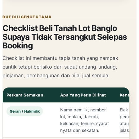
DUE DILIGENCE UTAMA
Checklist Beli Tanah Lot Banglo
Supaya Tidak Tersangkut Selepas
Booking
Checklist ini membantu tapis tanah yang nampak
cantik tetapi berisiko dari sudut undang-undang,
pinjaman, pembangunan dan nilai jual semula.
Perkara Semakan
Apa Yang Perlu Dilihat
Kenapa P
Nama pemilik, nombor
Elak beli
Geran / Hakmilik
lot, mukim, daerah,
pemilik s
keluasan, tenure, syarat
atau sya
nyata dan sekatan.
jelas.