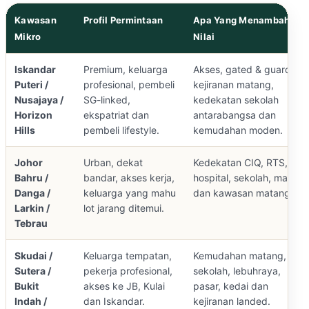
Kawasan
Profil Permintaan
Apa Yang Menambah
Mikro
Nilai
Iskandar
Premium, keluarga
Akses, gated & guarded,
Puteri /
profesional, pembeli
kejiranan matang,
Nusajaya /
SG-linked,
kedekatan sekolah
Horizon
ekspatriat dan
antarabangsa dan
Hills
pembeli lifestyle.
kemudahan moden.
Johor
Urban, dekat
Kedekatan CIQ, RTS,
Bahru /
bandar, akses kerja,
hospital, sekolah, mall
Danga /
keluarga yang mahu
dan kawasan matang.
Larkin /
lot jarang ditemui.
Tebrau
Skudai /
Keluarga tempatan,
Kemudahan matang,
Sutera /
pekerja profesional,
sekolah, lebuhraya,
Bukit
akses ke JB, Kulai
pasar, kedai dan
Indah /
dan Iskandar.
kejiranan landed.