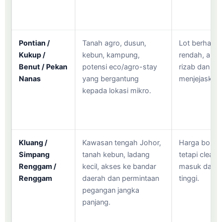
Pontian /
Tanah agro, dusun,
Lot berhampi
Kukup /
kebun, kampung,
rendah, akse
Benut / Pekan
potensi eco/agro-stay
rizab dan util
Nanas
yang bergantung
menjejaskan
kepada lokasi mikro.
Kluang /
Kawasan tengah Johor,
Harga boleh
Simpang
tanah kebun, ladang
tetapi clearin
Renggam /
kecil, akses ke bandar
masuk dan ut
Renggam
daerah dan permintaan
tinggi.
pegangan jangka
panjang.