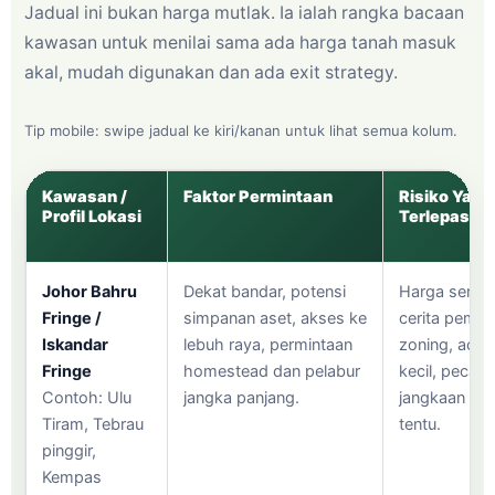
Jadual ini bukan harga mutlak. Ia ialah rangka bacaan
kawasan untuk menilai sama ada harga tanah masuk
akal, mudah digunakan dan ada exit strategy.
Tip mobile: swipe jadual ke kiri/kanan untuk lihat semua kolum.
Kawasan /
Faktor Permintaan
Risiko Yang
Profil Lokasi
Terlepas P
Johor Bahru
Dekat bandar, potensi
Harga serin
Fringe /
simpanan aset, akses ke
cerita pemba
Iskandar
lebuh raya, permintaan
zoning, acce
Fringe
homestead dan pelabur
kecil, pecah 
Contoh: Ulu
jangka panjang.
jangkaan co
Tiram, Tebrau
tentu.
pinggir,
Kempas