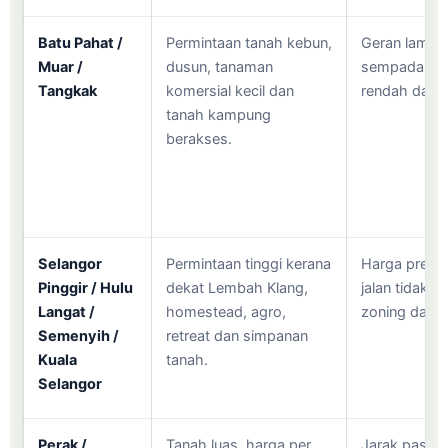
Batu Pahat /
Permintaan tanah kebun,
Geran lama, 
Muar /
dusun, tanaman
sempadan tid
Tangkak
komersial kecil dan
rendah dan a
tanah kampung
berakses.
Selangor
Permintaan tinggi kerana
Harga premium
Pinggir / Hulu
dekat Lembah Klang,
jalan tidak s
Langat /
homestead, agro,
zoning dan c
Semenyih /
retreat dan simpanan
Kuala
tanah.
Selangor
Perak /
Tanah luas, harga per
Jarak pasara