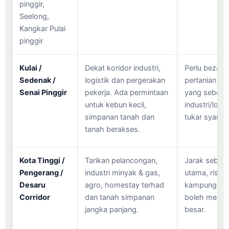
pinggir,
Seelong,
Kangkar Pulai
pinggir
Kulai /
Dekat koridor industri,
Perlu bezaka
Sedenak /
logistik dan pergerakan
pertanian tu
Senai Pinggir
pekerja. Ada permintaan
yang sebena
untuk kebun kecil,
industri/logi
simpanan tanah dan
tukar syarat.
tanah berakses.
Kota Tinggi /
Tarikan pelancongan,
Jarak sebena
Pengerang /
industri minyak & gas,
utama, risiko
Desaru
agro, homestay terhad
kampung, util
Corridor
dan tanah simpanan
boleh membe
jangka panjang.
besar.