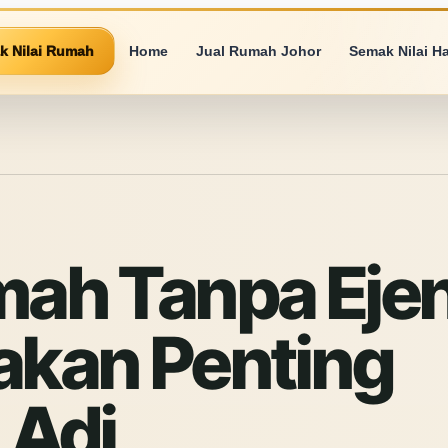
k Nilai Rumah
Home
Jual Rumah Johor
Semak Nilai H
mah Tanpa Ejen
akan Penting
 Adi