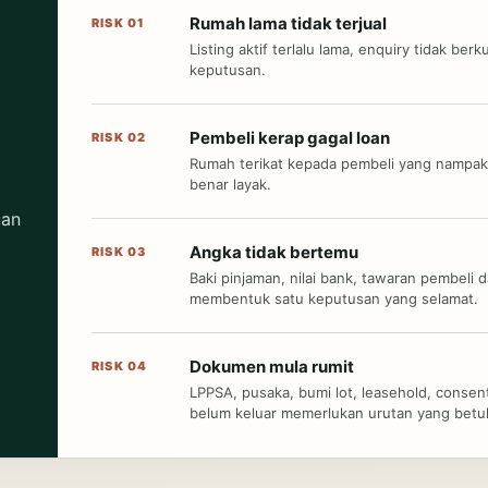
Rumah lama tidak terjual
RISK 01
Listing aktif terlalu lama, enquiry tidak berk
keputusan.
Pembeli kerap gagal loan
RISK 02
Rumah terikat kepada pembeli yang nampak 
benar layak.
uan
Angka tidak bertemu
RISK 03
Baki pinjaman, nilai bank, tawaran pembeli 
membentuk satu keputusan yang selamat.
Dokumen mula rumit
RISK 04
LPPSA, pusaka, bumi lot, leasehold, consent
belum keluar memerlukan urutan yang betul