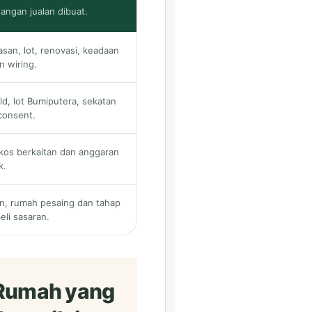
angan jualan dibuat.
asan, lot, renovasi, keadaan
 wiring.
ld, lot Bumiputera, sekatan
consent.
kos berkaitan dan anggaran
k.
an, rumah pesaing dan tahap
li sasaran.
. Rumah yang