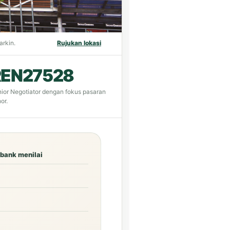
arkin.
Rujukan lokasi
REN27528
ior Negotiator dengan fokus pasaran
or.
 bank menilai