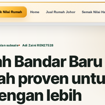
k Nilai Rumah
Home
Jual Rumah Johor
Semak Nilai H
alan subsale
Adi Zaini REN27528
ah Bandar Baru
kah proven unt
engan lebih