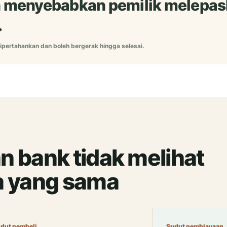
eh menyebabkan pemilik melepask
.
ipertahankan dan boleh bergerak hingga selesai.
n bank tidak melihat
a yang sama
dut pembeli
Sudut pembiayaan