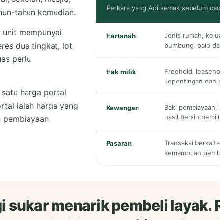
Perkara yang Adi semak sebelum cad
ahun-tahun kemudian.
a unit mempunyai
Jenis rumah, kelu
Hartanah
res dua tingkat, lot
bumbung, paip dan
uas perlu
Freehold, leaseho
Hak milik
kepentingan dan 
 satu harga portal
rtal ialah harga yang
Baki pembiayaan, 
Kewangan
hasil bersih pemili
an pembiayaan
Transaksi berkait
Pasaran
kemampuan pembe
gi sukar menarik pembeli layak