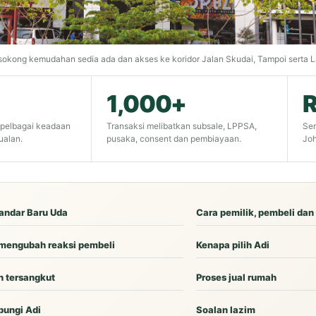
kong kemudahan sedia ada dan akses ke koridor Jalan Skudai, Tampoi serta L
1,000+
 pelbagai keadaan
Transaksi melibatkan subsale, LPPSA,
Sen
ualan.
pusaka, consent dan pembiayaan.
Joh
Bandar Baru Uda
Cara pemilik, pembeli dan
 mengubah reaksi pembeli
Kenapa pilih Adi
an tersangkut
Proses jual rumah
ubungi Adi
Soalan lazim