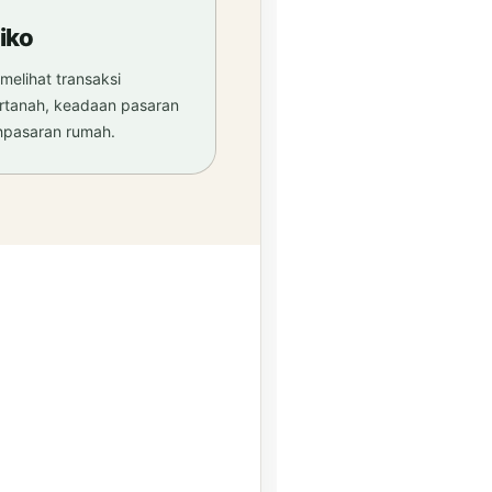
siko
 melihat transaksi
hartanah, keadaan pasaran
hpasaran rumah.