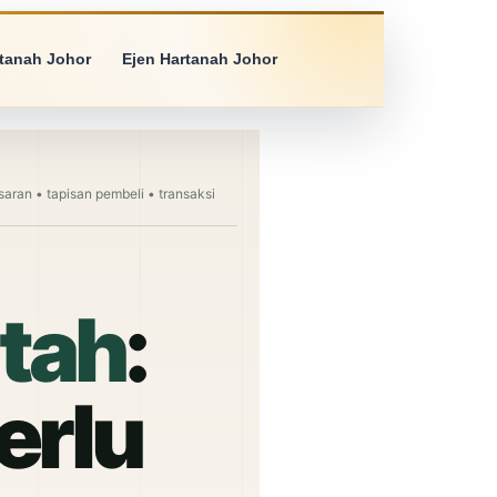
rtanah Johor
Ejen Hartanah Johor
aran • tapisan pembeli • transaksi
atah
:
erlu