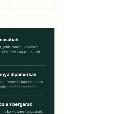
unasabah
, jenis rumah, keluasan,
ata JPPH dan NAPIC—bukan
anya dipamerkan
nah, renovasi dan kelebihan
alan sebenar pembeli.
boleh bergerak
isiko viewing tanpa arah,