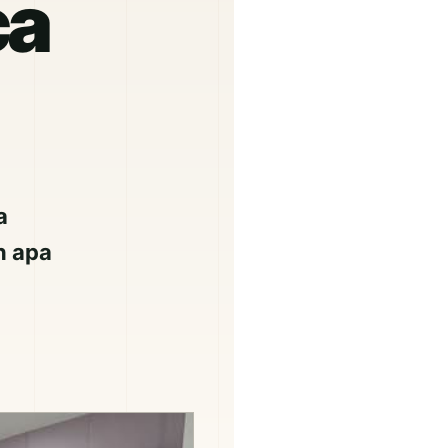
ca
a
n apa