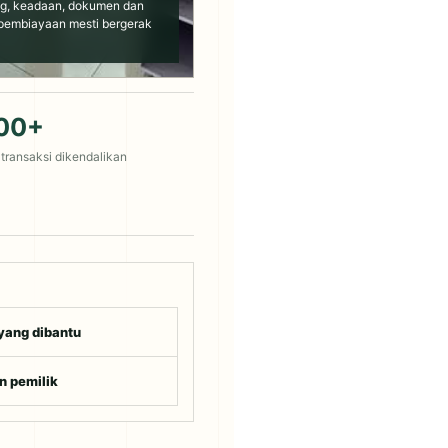
g, keadaan, dokumen dan
embiayaan mesti bergerak
000+
transaksi dikendalikan
yang dibantu
n pemilik