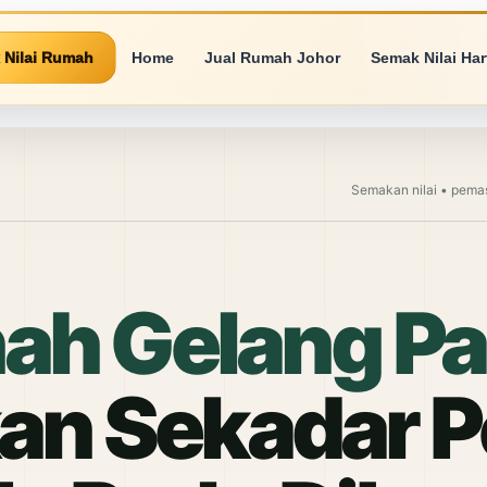
 Nilai Rumah
Home
Jual Rumah Johor
Semak Nilai Ha
Semakan nilai • pemas
nah Gelang P
n Sekadar P