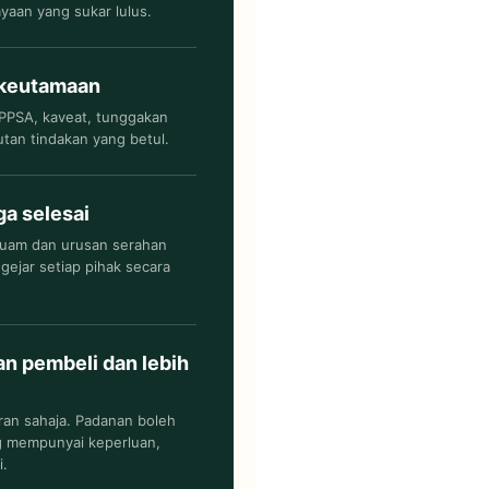
aan yang sukar lulus.
 keutamaan
LPPSA, kaveat, tunggakan
an tindakan yang betul.
ga selesai
eguam dan urusan serahan
gejar setiap pihak secara
n pembeli dan lebih
ran sahaja. Padanan boleh
g mempunyai keperluan,
i.