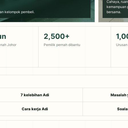
Cahaya, ruan
kemampuan p
dan kelompok pembeli.
bersama.
un
2,500+
1,
anah Johor
Pemilik pernah dibantu
Urusan 
7 kelebihan Adi
Masalah 
Cara kerja Adi
Soala