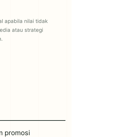
 apabila nilai tidak
dia atau strategi
h.
m promosi