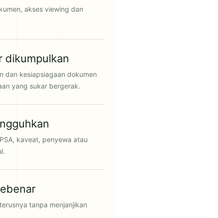
okumen, akses viewing dan
ar dikumpulkan
aan dan kesiapsiagaan dokumen
aan yang sukar bergerak.
tangguhkan
LPPSA, kaveat, penyewa atau
l.
sebenar
eterusnya tanpa menjanjikan