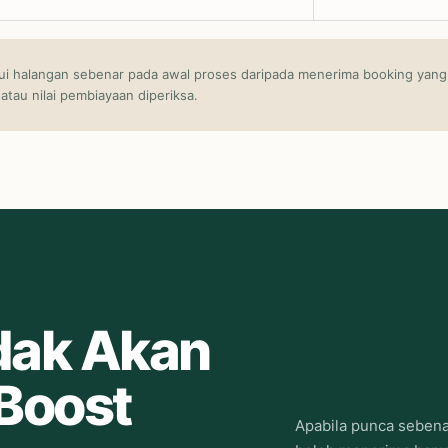
ui halangan sebenar pada awal proses daripada menerima booking yang 
atau nilai pembiayaan diperiksa.
dak Akan
Boost
Apabila punca sebenar