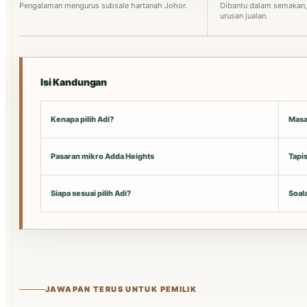
Pengalaman mengurus subsale hartanah Johor.
Dibantu dalam semakan
urusan jualan.
Isi Kandungan
Kenapa pilih Adi?
Masa
Pasaran mikro Adda Heights
Tapis
Siapa sesuai pilih Adi?
Soala
JAWAPAN TERUS UNTUK PEMILIK