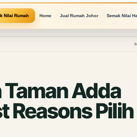
k Nilai Rumah
Home
Jual Rumah Johor
Semak Nilai H
S
h Taman Adda
t Reasons Pilih