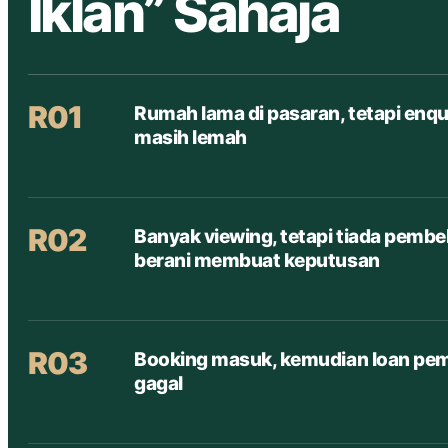
Iklan” Sahaja
R01
Rumah lama di pasaran, tetapi enqu
masih lemah
R02
Banyak viewing, tetapi tiada pembel
berani membuat keputusan
R03
Booking masuk, kemudian loan pem
gagal