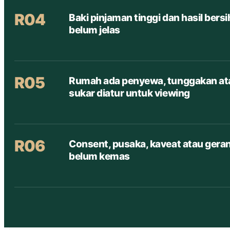
R04
Baki pinjaman tinggi dan hasil bersi
belum jelas
R05
Rumah ada penyewa, tunggakan at
sukar diatur untuk viewing
R06
Consent, pusaka, kaveat atau gera
belum kemas