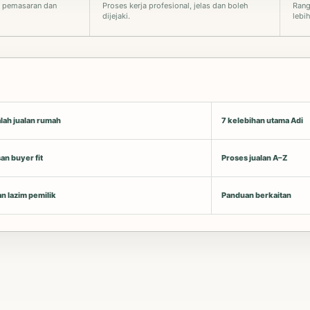
, pemasaran dan
Proses kerja profesional, jelas dan boleh
Rang
dijejaki.
lebih
lah jualan rumah
7 kelebihan utama Adi
an buyer fit
Proses jualan A–Z
n lazim pemilik
Panduan berkaitan