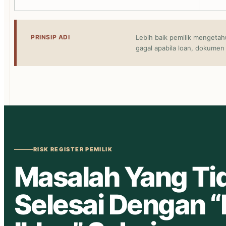
PRINSIP ADI
Lebih baik pemilik mengetah
gagal apabila loan, dokumen 
RISK REGISTER PEMILIK
Masalah Yang Ti
Selesai Dengan “