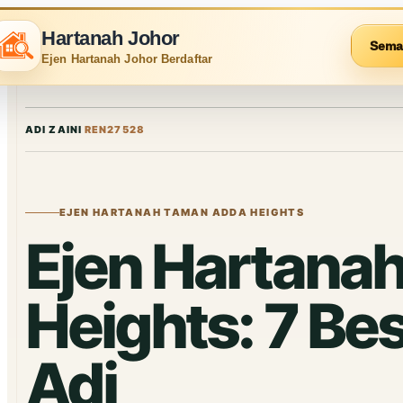
Hartanah Johor
Sema
Ejen Hartanah Johor Berdaftar
ADI ZAINI
REN27528
EJEN HARTANAH TAMAN ADDA HEIGHTS
Ejen Hartana
Heights: 7 Bes
Adi