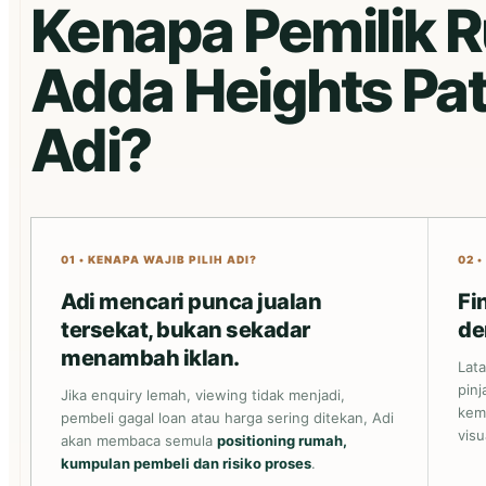
Kenapa Pemilik 
Adda Heights Patu
Adi?
01 • KENAPA WAJIB PILIH ADI?
02 
Adi mencari punca jualan
Fi
tersekat, bukan sekadar
de
menambah iklan.
Lat
pinj
Jika enquiry lemah, viewing tidak menjadi,
kem
pembeli gagal loan atau harga sering ditekan, Adi
vis
akan membaca semula
positioning rumah,
kumpulan pembeli dan risiko proses
.