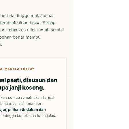
ernilai tinggi tidak sesuai
emplate iklan biasa. Setiap
ertahankan nilai rumah sambil
 benar-benar mampu
.
SAI MASALAH SAYA?
al pasti, disusun dan
pa janji kosong.
jikan semua rumah akan terjual
ebihannya ialah memberi
ujur, pilihan tindakan dan
sehingga keputusan lebih jelas.