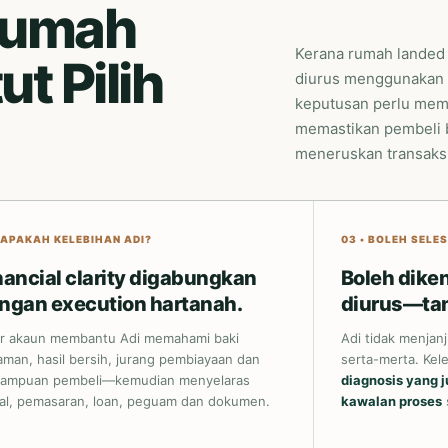
Rumah
Kerana rumah landed b
t Pilih
diurus menggunakan t
keputusan perlu memp
memastikan pembeli
meneruskan transaksi
• APAKAH KELEBIHAN ADI?
03 • BOLEH SELE
nancial clarity digabungkan
Boleh diken
ngan execution hartanah.
diurus—tan
ar akaun membantu Adi memahami baki
Adi tidak menjan
aman, hasil bersih, jurang pembiayaan dan
serta-merta. Kel
ampuan pembeli—kemudian menyelaras
diagnosis yang j
ual, pemasaran, loan, peguam dan dokumen.
kawalan proses