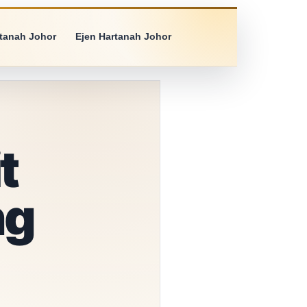
rtanah Johor
Ejen Hartanah Johor
t
ng