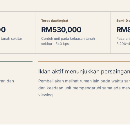
Teres dua tingkat
Semi-D d
00
RM530,000
RM8
tanah sekitar
Contoh unit pada keluasan tanah
Pasaran
sekitar 1,540 kps.
3,200–4
Iklan aktif menunjukkan persainga
ran dan
Pembeli akan melihat rumah lain pada waktu sa
dan keadaan unit mempengaruhi sama ada mere
viewing.