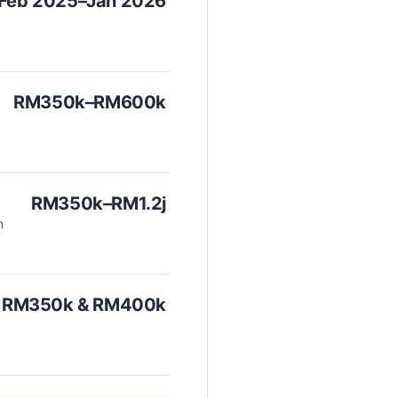
Feb 2025–Jan 2026
RM350k–RM600k
RM350k–RM1.2j
n
RM350k & RM400k