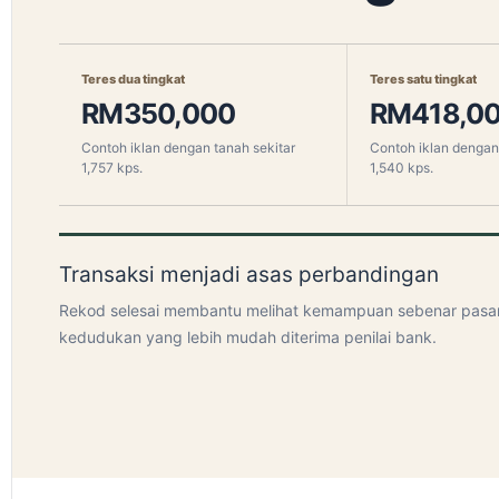
Teres dua tingkat
Teres satu tingkat
RM350,000
RM418,0
Contoh iklan dengan tanah sekitar
Contoh iklan dengan 
1,757 kps.
1,540 kps.
Transaksi menjadi asas perbandingan
Rekod selesai membantu melihat kemampuan sebenar pasa
kedudukan yang lebih mudah diterima penilai bank.