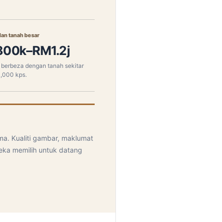
an tanah besar
00k–RM1.2j
 berbeza dengan tanah sekitar
,000 kps.
n
ma. Kualiti gambar, maklumat
ka memilih untuk datang