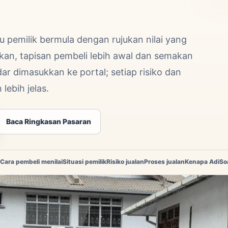
pemilik bermula dengan rujukan nilai yang
kan, tapisan pembeli lebih awal dan semakan
 dimasukkan ke portal; setiap risiko dan
lebih jelas.
Baca Ringkasan Pasaran
Cara pembeli menilai
Situasi pemilik
Risiko jualan
Proses jualan
Kenapa Adi
So