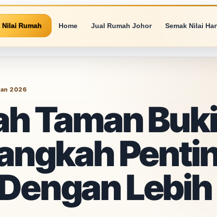
 Nilai Rumah
Home
Jual Rumah Johor
Semak Nilai Ha
ran 2026
ah Taman Buki
Langkah Penti
 Dengan Lebih