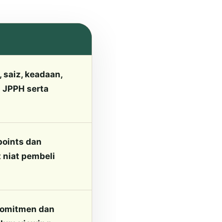
 saiz, keadaan,
n JPPH serta
points dan
 niat pembeli
 komitmen dan