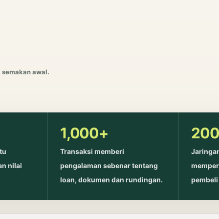
uk semakan awal.
1,000+
200
tu
Transaksi memberi
Jaringa
 nilai
pengalaman sebenar tentang
memperl
loan, dokumen dan rundingan.
pembeli