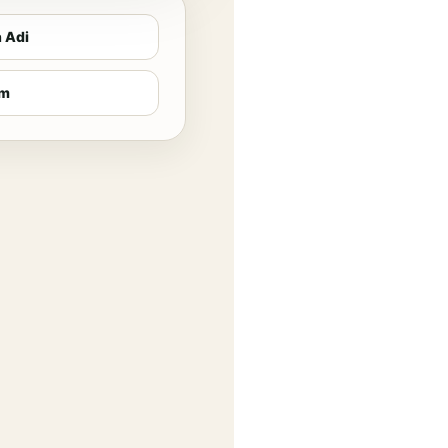
n Adi
im