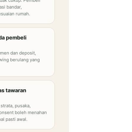
tidak cukup. Pembeli
asi bandar,
esuaian rumah.
ada pembeli
tmen dan deposit,
ewing berulang yang
as tawaran
strata, pusaka,
consent boleh menahan
al pasti awal.