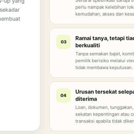
Senarai spesifikasi sahaja 
ow-up yang
perlu nampak kelebihan lok
 sekadar
kemudahan, akses dan kes
 membuat
Ramai tanya, tetapi ti
03
berkualiti
Tanpa semakan bajet, komi
pemilik berisiko melalui vi
tidak membawa keputusan.
Urusan tersekat selep
04
diterima
Loan, dokumen, tunggakan, 
sekatan kepentingan atau 
transaksi apabila tidak diken