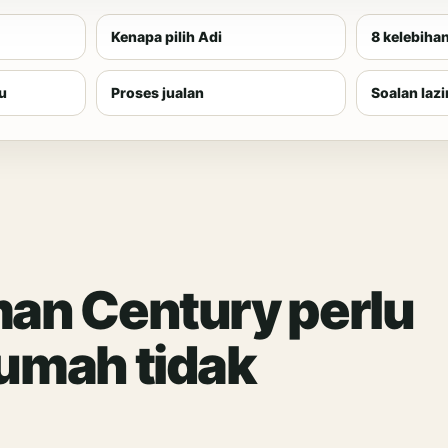
Kenapa pilih Adi
8 kelebiha
u
Proses jualan
Soalan laz
man Century perlu
umah tidak