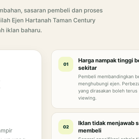
embahan, sasaran pembeli dan proses
inilah Ejen Hartanah Taman Century
 iklan baharu.
Harga nampak tinggi b
01
sekitar
Pembeli membandingkan be
menghubungi ejen. Perbezaa
yang dirasakan boleh teru
viewing.
Iklan tidak menjawab 
02
ampir
membeli