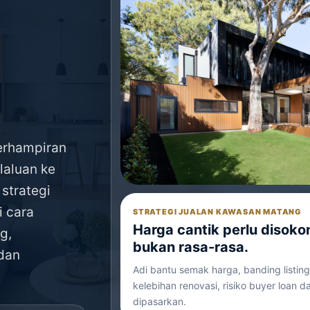
n
erhampiran
laluan ke
 strategi
i cara
STRATEGI JUALAN KAWASAN MATANG
Harga cantik perlu disoko
g,
bukan rasa-rasa.
dan
Adi bantu semak harga, banding listing 
kelebihan renovasi, risiko buyer loan
dipasarkan.