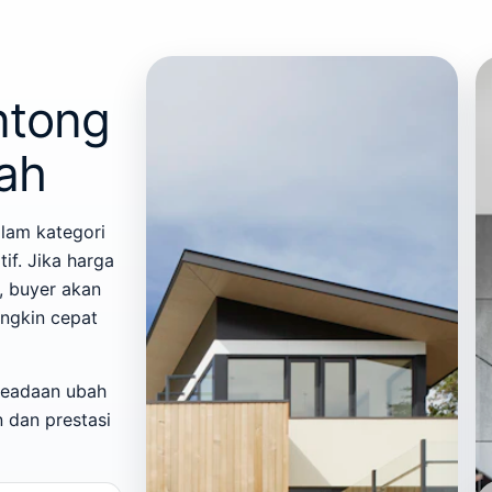
ntong
ah
lam kategori
if. Jika harga
, buyer akan
ungkin cepat
 keadaan ubah
n dan prestasi