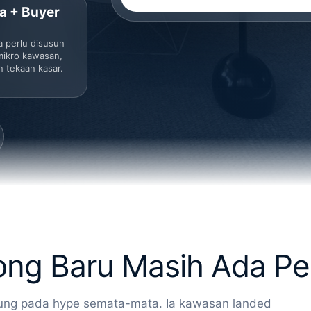
a + Buyer
a perlu disusun
mikro kawasan,
n tekaan kasar.
ng Baru Masih Ada Pe
ung pada hype semata-mata. Ia kawasan landed