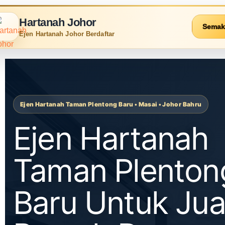
Hartanah Johor
Semak
Ejen Hartanah Johor Berdaftar
Ejen Hartanah Taman Plentong Baru • Masai • Johor Bahru
Ejen Hartanah
Taman Plenton
Baru Untuk Jua