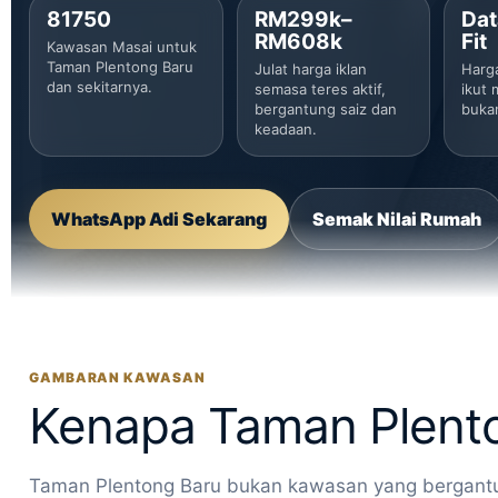
81750
RM299k–
Dat
RM608k
Fit
Kawasan Masai untuk
Taman Plentong Baru
Julat harga iklan
Harg
dan sekitarnya.
semasa teres aktif,
ikut 
bergantung saiz dan
buka
keadaan.
WhatsApp Adi Sekarang
Semak Nilai Rumah
GAMBARAN KAWASAN
Kenapa Taman Plento
Taman Plentong Baru bukan kawasan yang bergant