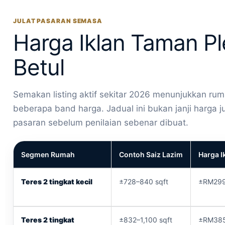
JULAT PASARAN SEMASA
Harga Iklan Taman P
Betul
Semakan listing aktif sekitar 2026 menunjukkan ru
beberapa band harga. Jadual ini bukan janji harga 
pasaran sebelum penilaian sebenar dibuat.
Segmen Rumah
Contoh Saiz Lazim
Harga I
Teres 2 tingkat kecil
±728–840 sqft
±RM29
Teres 2 tingkat
±832–1,100 sqft
±RM38