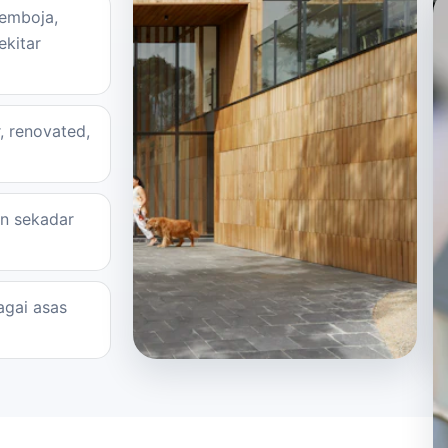
Kemboja,
ekitar
, renovated,
an sekadar
agai asas