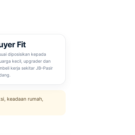
uyer Fit
uai diposisikan kepada
uarga kecil, upgrader dan
beli kerja sekitar JB–Pasir
dang.
ksi, keadaan rumah,