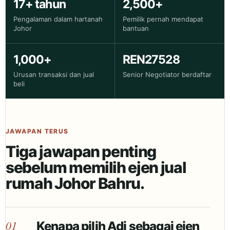
17+ tahun
2,500+
Pengalaman dalam hartanah
Pemilik pernah mendapat
Johor
bantuan
1,000+
REN27528
Urusan transaksi dan jual
Senior Negotiator berdaftar
beli
JAWAPAN TERUS
Tiga jawapan penting
sebelum memilih ejen jual
rumah Johor Bahru.
01
Kenapa pilih Adi sebagai ejen