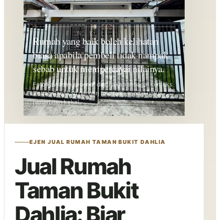
Rumah yang baik boleh kelihatan
biasa apabila pembeli tidak nampak
sebab untuk mempercayai nilainya.
Foto kawasan sebenar digunakan sebagai konteks
visual. Gantikan dengan foto milik sendiri untuk
penerbitan kekal.
EJEN JUAL RUMAH TAMAN BUKIT DAHLIA
Jual Rumah
Taman Bukit
Dahlia: Biar