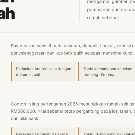
mengambil gambar, men
ah
pemasaran dan menapi
rumah sebenar.
Buyer paling sensitif pada ansuran, deposit, tingkat, kondisi un
penyelenggaraan dan kos baik pulih selepas menerima kunci.
Padankan butiran iklan dengan
Tapis kemampuan sebelum
dokumen unit.
booking diterima.
Contoh listing pertengahan 2026 menunjukkan rumah sekitar 1
RM588,000. Nilai sebenar tetap bergantung pada lot, tanah, 
dan nilai bank.
Bezakan nilai tanah daripada
Tonjol ruang yang digunaka