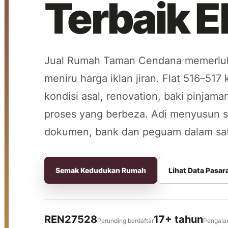
Terbaik E
Jual Rumah Taman Cendana memerlukan
meniru harga iklan jiran. Flat 516–517 
kondisi asal, renovation, baki pinjama
proses yang berbeza. Adi menyusun s
dokumen, bank dan peguam dalam satu
Semak Kedudukan Rumah
Lihat Data Pasar
REN27528
17+ tahun
Perunding berdaftar
Pengalam