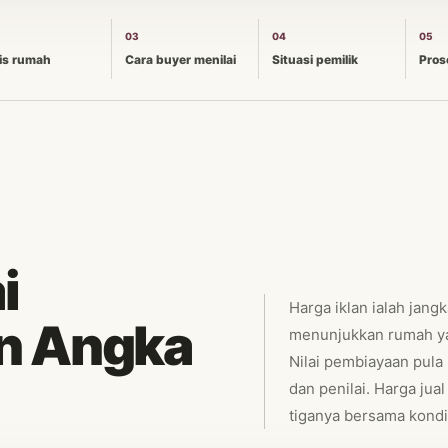
03
04
05
is rumah
Cara buyer menilai
Situasi pemilik
Pros
i
Harga iklan ialah jang
n Angka
menunjukkan rumah ya
Nilai pembiayaan pul
dan penilai. Harga jua
tiganya bersama kond