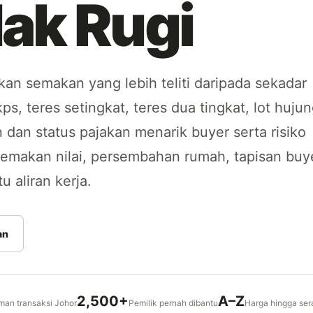
lak Rugi
 semakan yang lebih teliti daripada sekadar
kps, teres setingkat, teres dua tingkat, lot hujun
n dan status pajakan menarik buyer serta risiko
emakan nilai, persembahan rumah, tapisan buye
 aliran kerja.
an
2,500+
A–Z
an transaksi Johor
Pemilik pernah dibantu
Harga hingga se