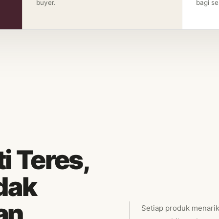
buyer.
bagi s
i Teres,
dak
an
Setiap produk menarik 