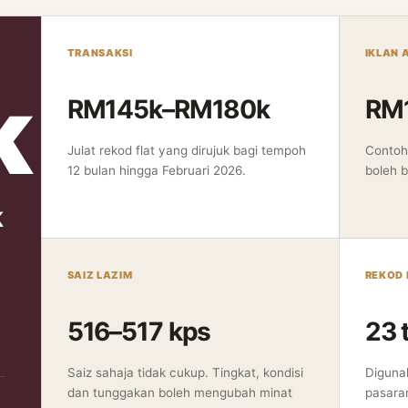
TRANSAKSI
IKLAN 
k
RM145k–RM180k
RM
Julat rekod flat yang dirujuk bagi tempoh
Contoh 
12 bulan hingga Februari 2026.
boleh b
k
SAIZ LAZIM
REKOD
516–517 kps
23 
Saiz sahaja tidak cukup. Tingkat, kondisi
Diguna
dan tunggakan boleh mengubah minat
pasara