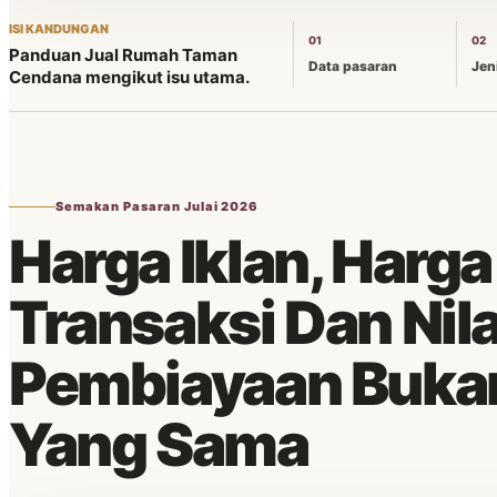
ISI KANDUNGAN
01
02
Panduan Jual Rumah Taman
Data pasaran
Jen
Cendana mengikut isu utama.
Semakan Pasaran Julai 2026
Harga Iklan, Harga
Transaksi Dan Nila
Pembiayaan Buka
Yang Sama