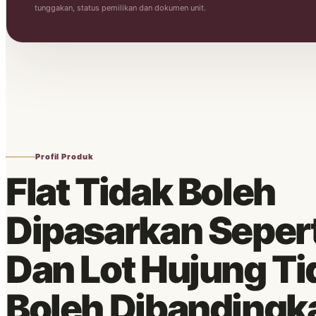
tunggakan, status pemilikan dan dokumen unit.
Profil Produk
Flat Tidak Boleh
Dipasarkan Sepert
Dan Lot Hujung Ti
Boleh Dibandingk