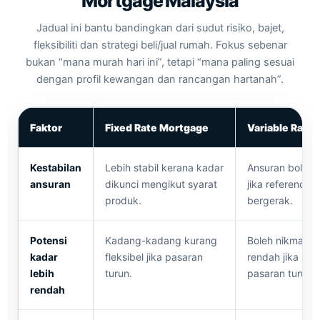
Mortgage Malaysia
Jadual ini bantu bandingkan dari sudut risiko, bajet,
fleksibiliti dan strategi beli/jual rumah. Fokus sebenar
bukan “mana murah hari ini”, tetapi “mana paling sesuai
dengan profil kewangan dan rancangan hartanah”.
Faktor
Fixed Rate Mortgage
Variable Rate
Kestabilan
Lebih stabil kerana kadar
Ansuran boleh 
ansuran
dikunci mengikut syarat
jika reference r
produk.
bergerak.
Potensi
Kadang-kadang kurang
Boleh nikmat ka
kadar
fleksibel jika pasaran
rendah jika kad
lebih
turun.
pasaran turun.
rendah