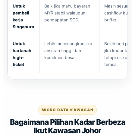
Untuk
Baik jika mahu bayaran
Masih sesuai ji
pembeli
MYR stabil walaupun
cashflow kuat 
kerja
pendapatan SGD.
buffer.
Singapura
Untuk
Lebih menenangkan jika
Boleh beri penj
hartanah
ansuran tinggi dan
jika kadar keka
high-
komitmen besar.
tetapi risiko nai
ticket
terasa.
MICRO DATA KAWASAN
Bagaimana Pilihan Kadar Berbeza
Ikut Kawasan Johor