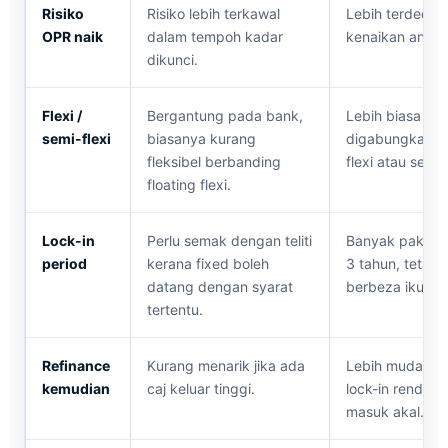
Risiko
Risiko lebih terkawal
Lebih terdeda
OPR naik
dalam tempoh kadar
kenaikan ansur
dikunci.
Flexi /
Bergantung pada bank,
Lebih biasa
semi-flexi
biasanya kurang
digabungkan d
fleksibel berbanding
flexi atau semi-f
floating flexi.
Lock-in
Perlu semak dengan teliti
Banyak pakej a
period
kerana fixed boleh
3 tahun, tetapi
datang dengan syarat
berbeza ikut b
tertentu.
Refinance
Kurang menarik jika ada
Lebih mudah di
kemudian
caj keluar tinggi.
lock-in rendah 
masuk akal.