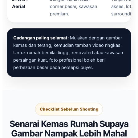
Aerial
corner besar, kawasan
akses, lot si
premium.
surrounding.
Cadangan paling selamat:
Mulakan dengan gambar
kemas dan terang, kemudian tambah video ringkas.
Untuk rumah bernilai tinggi, renovated atau kawasan
persaingan kuat, foto profesional boleh beri
perbezaan besar pada persepsi buyer.
Checklist Sebelum Shooting
Senarai Kemas Rumah Supaya
Gambar Nampak Lebih Mahal