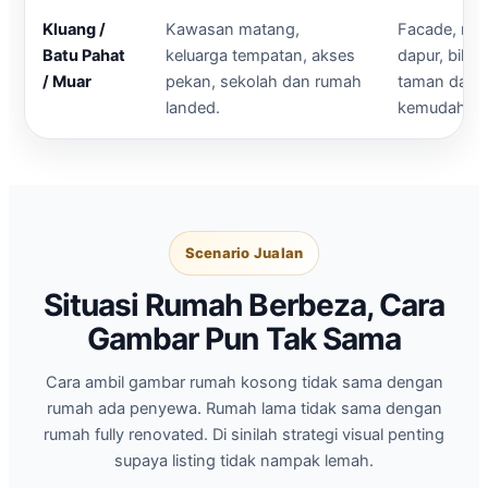
Kluang /
Kawasan matang,
Facade, rua
Batu Pahat
keluarga tempatan, akses
dapur, bilik, 
/ Muar
pekan, sekolah dan rumah
taman dan j
landed.
kemudahan
Scenario Jualan
Situasi Rumah Berbeza, Cara
Gambar Pun Tak Sama
Cara ambil gambar rumah kosong tidak sama dengan
rumah ada penyewa. Rumah lama tidak sama dengan
rumah fully renovated. Di sinilah strategi visual penting
supaya listing tidak nampak lemah.