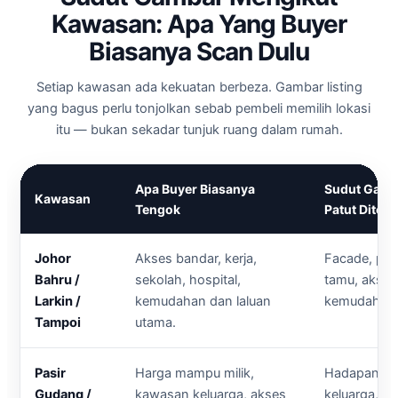
Kawasan: Apa Yang Buyer
Biasanya Scan Dulu
Setiap kawasan ada kekuatan berbeza. Gambar listing
yang bagus perlu tonjolkan sebab pembeli memilih lokasi
itu — bukan sekadar tunjuk ruang dalam rumah.
Apa Buyer Biasanya
Sudut Gamb
Kawasan
Tengok
Patut Ditek
Johor
Akses bandar, kerja,
Facade, par
Bahru /
sekolah, hospital,
tamu, akses 
Larkin /
kemudahan dan laluan
kemudahan s
Tampoi
utama.
Pasir
Harga mampu milik,
Hadapan ru
Gudang /
kawasan keluarga, akses
keluarga, dap