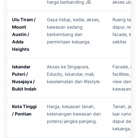
harga berbanding JB.
akses utama
Ulu Tiram /
Gaya hidup, kedai, akses,
Ruang tamu
Mount
kawasan sedang
dapur, renov
Austin /
berkembang dan
facade, ke
Adda
permintaan keluarga.
sekitar.
Heights
Iskandar
Akses ke Singapura,
Facade, gua
Puteri /
Educity, Iskandar, mall,
facilities, r
Nusajaya /
keselamatan dan lifestyle.
view dan ak
Bukit Indah
kawasan.
Kota Tinggi
Harga, keluasan tanah,
Tanah, jala
/ Pontian
ketenangan kawasan dan
luar rumah,
potensi jangka panjang.
dapur dan r
keluarga.