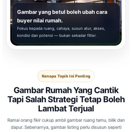
Gambar yang betul boleh ubah cara
buyer nilai rumah.
Fokus kepada ruang, cahaya, susun atur, akses,
kondisi dan potensi — bukan sekadar filter.
Kenapa Topik Ini Penting
Gambar Rumah Yang Cantik
Tapi Salah Strategi Tetap Boleh
Lambat Terjual
Ramai orang fikir cukup ambil gambar ruang tamu, bilik dan
dapur. Sebenarnya, gambar listing perlu disusun seperti