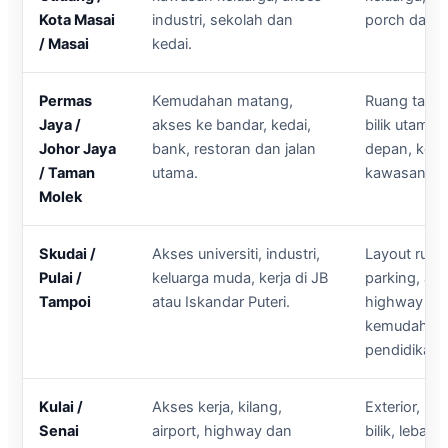
Kota Masai
industri, sekolah dan
porch dan j
/ Masai
kedai.
Permas
Kemudahan matang,
Ruang tamu,
Jaya /
akses ke bandar, kedai,
bilik utama, 
Johor Jaya
bank, restoran dan jalan
depan, kem
/ Taman
utama.
kawasan.
Molek
Skudai /
Akses universiti, industri,
Layout ruang,
Pulai /
keluarga muda, kerja di JB
parking, ak
Tampoi
atau Iskandar Puteri.
highway da
kemudahan
pendidikan.
Kulai /
Akses kerja, kilang,
Exterior, po
Senai
airport, highway dan
bilik, lebar 