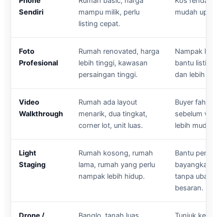
Phone
Rumah basic, harga
Kos rendah, 
Sendiri
mampu milik, perlu
mudah updat
listing cepat.
Foto
Rumah renovated, harga
Nampak lebi
Profesional
lebih tinggi, kawasan
bantu listin
persaingan tinggi.
dan lebih ko
Video
Rumah ada layout
Buyer faham
Walkthrough
menarik, dua tingkat,
sebelum vie
corner lot, unit luas.
lebih mudah 
Light
Rumah kosong, rumah
Bantu pembe
Staging
lama, rumah yang perlu
bayangkan f
nampak lebih hidup.
tanpa ubah 
besaran.
Drone /
Banglo, tanah luas,
Tunjuk kedu