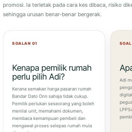
promosi. Ia terletak pada cara kes dibaca, risiko 
sehingga urusan benar-benar bergerak.
SOALAN 01
SOAL
Kenapa pemilik rumah
Apa
perlu pilih Adi?
Adi m
penga
Kerana semakan harga pasaran rumah
digita
Bandar Dato Onn sahaja tidak cukup.
pegua
Pemilik perlukan seseorang yang boleh
LPPSA
menilai unit, memahami dokumen,
pembi
membaca kemampuan pembeli dan
mengawal proses selepas rumah mula