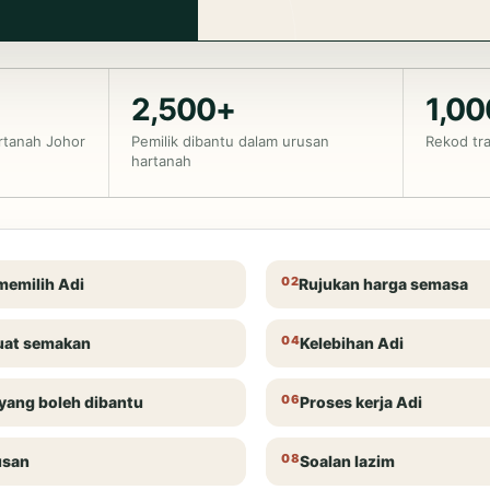
2,500+
1,0
rtanah Johor
Pemilik dibantu dalam urusan
Rekod tra
hartanah
memilih Adi
Rujukan harga semasa
uat semakan
Kelebihan Adi
yang boleh dibantu
Proses kerja Adi
usan
Soalan lazim