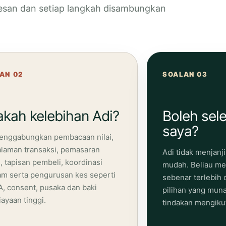
dikesan dan setiap langkah disambungkan
AN 02
SOALAN 03
kah kelebihan Adi?
Boleh sel
saya?
enggabungkan pembacaan nilai,
laman transaksi, pemasaran
Adi tidak menjanj
l, tapisan pembeli, koordinasi
mudah. Beliau me
m serta pengurusan kes seperti
sebenar terlebih
, consent, pusaka dan baki
pilihan yang mu
ayaan tinggi.
tindakan mengikut