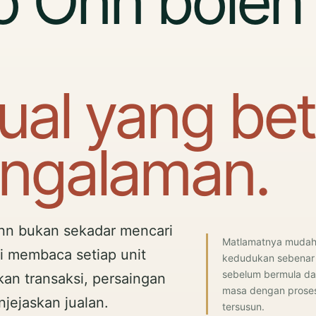
o Onn boleh
ual yang bet
engalaman.
nn bukan sekadar mencari
Matlamatnya mudah:
i membaca setiap unit
kedudukan sebenar r
sebelum bermula d
jukan transaksi, persaingan
masa dengan proses
ejaskan jualan.
tersusun.