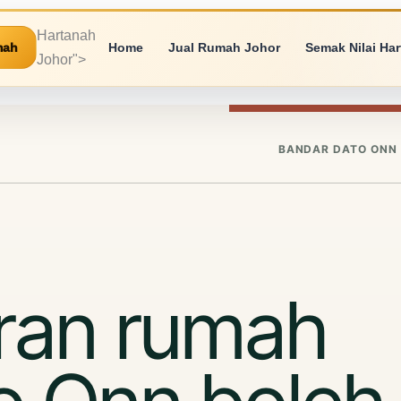
Hartanah
mah
Home
Jual Rumah Johor
Semak Nilai Ha
Johor">
BANDAR DATO ONN 
ran rumah