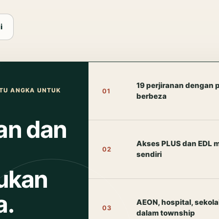
i
19 perjiranan dengan 
TU ANGKA UNTUK
01
berbeza
san dan
Akses PLUS dan EDL m
02
sendiri
ukan
a.
AEON, hospital, sekol
03
dalam township