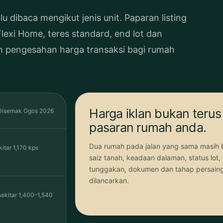
dibaca mengikut jenis unit. Paparan listing
lexi Home, teres standard, end lot dan
kan pengesahan harga transaksi bagi rumah
Harga iklan bukan terus
Disemak Ogos 2026
pasaran rumah anda.
Dua rumah pada jalan yang sama masih 
kitar 1,170 kps
saiz tanah, keadaan dalaman, status lot, 
tunggakan, dokumen dan tahap persaing
dilancarkan.
sekitar 1,400–1,540