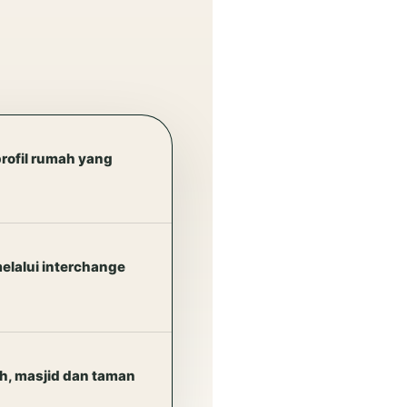
profil rumah yang
elalui interchange
ah, masjid dan taman