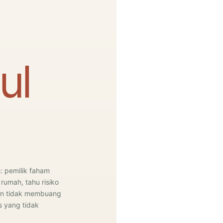
ul
 pemilik faham
umah, tahu risiko
an tidak membuang
 yang tidak