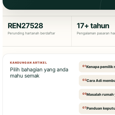
REN27528
17+ tahun
Perunding hartanah berdaftar
Pengalaman pasaran ha
KANDUNGAN ARTIKEL
Kenapa pemilik 
Pilih bahagian yang anda
mahu semak
Cara Adi memb
Masalah rumah 
Panduan keput