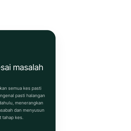
esai masalah
ikan semua kes pasti
ngenal pasti halangan
 dahulu, menerangkan
nasabah dan menyusun
 tahap kes.