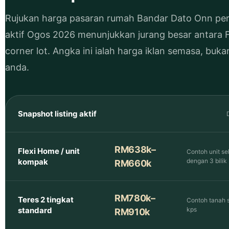
Rujukan harga pasaran rumah Bandar Dato Onn perlu 
aktif Ogos 2026 menunjukkan jurang besar antara F
corner lot. Angka ini ialah harga iklan semasa, bu
anda.
Snapshot listing aktif
RM638k–
Flexi Home / unit
Contoh unit se
kompak
dengan 3 bilik
RM660k
RM780k–
Teres 2 tingkat
Contoh tanah 
standard
kps
RM910k