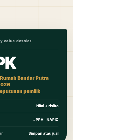
y value dossier
PK
 Rumah Bandar Putra
2026
keputusan pemilik
Nilai + risiko
JPPH · NAPIC
an
Simpan atau jual