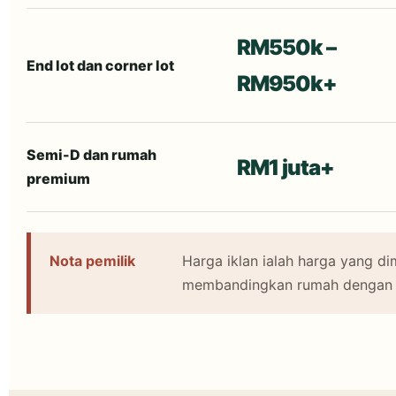
RM550k –
End lot dan corner lot
RM950k+
Semi-D dan rumah
RM1 juta+
premium
Nota pemilik
Harga iklan ialah harga yang di
membandingkan rumah dengan re