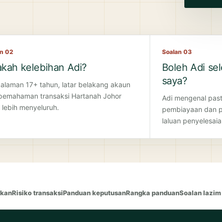
an 02
Soalan 03
kah kelebihan Adi?
Boleh Adi se
saya?
alaman 17+ tahun, latar belakang akaun
pemahaman transaksi
Hartanah Johor
Adi mengenal past
 lebih menyeluruh.
pembiayaan dan p
laluan penyelesaia
akan
Risiko transaksi
Panduan keputusan
Rangka panduan
Soalan lazim