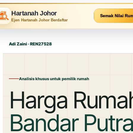
Hartanah Johor
Semak Nilai Ru
Ejen Hartanah Johor Berdaftar
Adi Zaini · REN27528
Analisis khusus untuk pemilik rumah
Harga Ruma
Bandar Putra