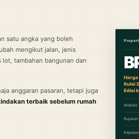
n satu angka yang boleh
Propert
bah mengikut jalan, jenis
B
us lot, tambahan bangunan dan
Harga
Kulai 
a anggaran pasaran, tetapi juga
Edisi 
tindakan terbaik sebelum rumah
Analisis
Rujukan
Keputus