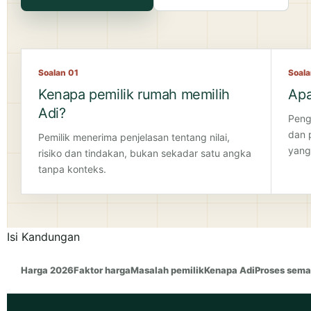
Soalan 01
Soal
Kenapa pemilik rumah memilih
Apa
Adi?
Peng
dan 
Pemilik menerima penjelasan tentang nilai,
yang
risiko dan tindakan, bukan sekadar satu angka
tanpa konteks.
Isi Kandungan
Isi Kandungan Harga Rumah Bandar Putra Kulai 2026
Harga 2026
Faktor harga
Masalah pemilik
Kenapa Adi
Proses sem