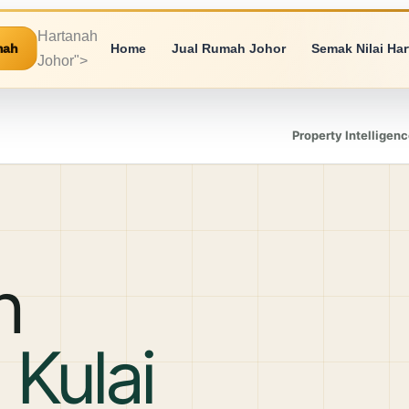
Hartanah
mah
Home
Jual Rumah Johor
Semak Nilai Ha
Johor">
Property Intelligenc
h
 Kulai