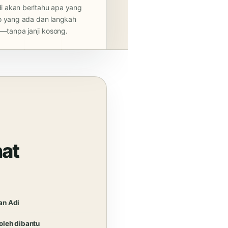
i akan beritahu apa yang
ko yang ada dan langkah
—tanpa janji kosong.
hat
an Adi
oleh dibantu