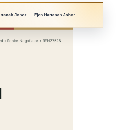
artanah Johor
Ejen Hartanah Johor
ini • Senior Negotiator • REN27528
u