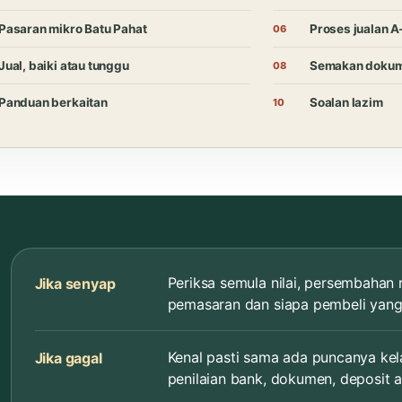
Pasaran mikro Batu Pahat
Proses jualan A
Jual, baiki atau tunggu
Semakan dokum
Panduan berkaitan
Soalan lazim
Periksa semula nilai, persembahan 
Jika senyap
pemasaran dan siapa pembeli yang 
Kenal pasti sama ada puncanya kel
Jika gagal
penilaian bank, dokumen, deposit at