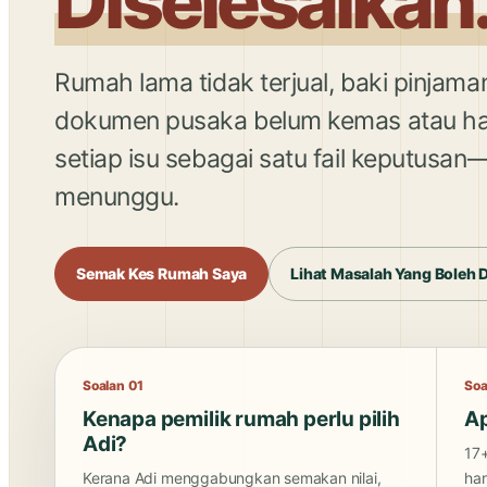
Diselesaikan
Rumah lama tidak terjual, baki pinjama
dokumen pusaka belum kemas atau har
setiap isu sebagai satu fail keputusa
menunggu.
Semak Kes Rumah Saya
Lihat Masalah Yang Boleh 
Soalan 01
Soa
Kenapa pemilik rumah perlu pilih
Ap
Adi?
17+
Kerana Adi menggabungkan semakan nilai,
ha