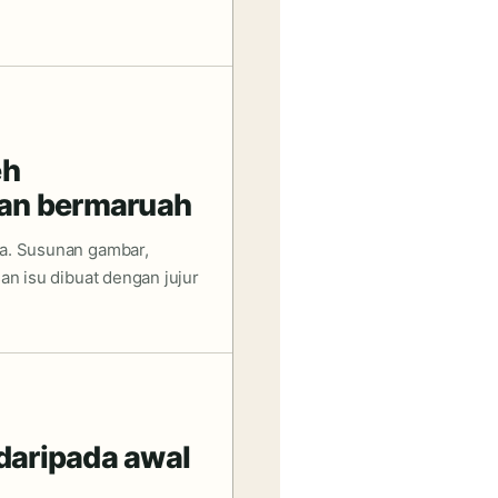
eh
an bermaruah
a. Susunan gambar,
an isu dibuat dengan jujur
 daripada awal