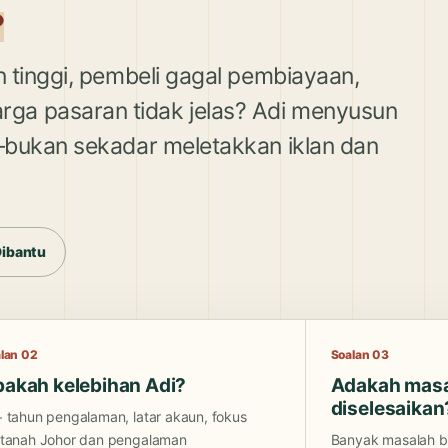
.
n tinggi, pembeli gagal pembiayaan,
ga pasaran tidak jelas? Adi menyusun
n—bukan sekadar meletakkan iklan dan
Dibantu
lan 02
Soalan 03
akah kelebihan Adi?
Adakah masa
diselesaikan
 tahun pengalaman, latar akaun, fokus
rtanah Johor dan pengalaman
Banyak masalah bo