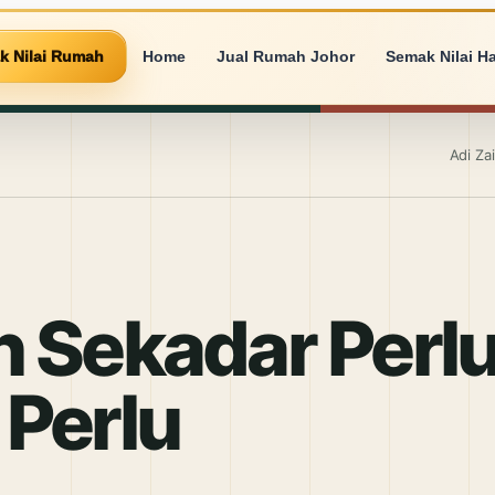
k Nilai Rumah
Home
Jual Rumah Johor
Semak Nilai H
Adi Za
 Sekadar Perl
 Perlu