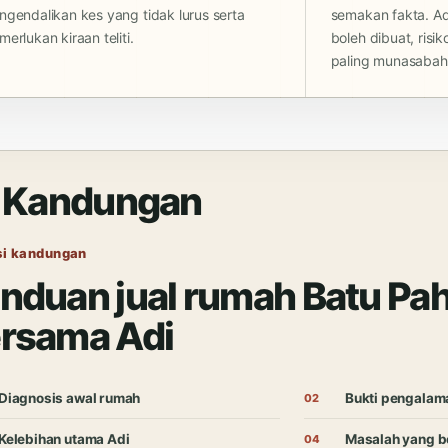
gendalikan kes yang tidak lurus serta
semakan fakta. Ad
erlukan kiraan teliti.
boleh dibuat, risi
paling munasabah
i Kandungan
si kandungan
nduan jual rumah Batu Pa
rsama Adi
Diagnosis awal rumah
Bukti pengalam
Kelebihan utama Adi
Masalah yang b