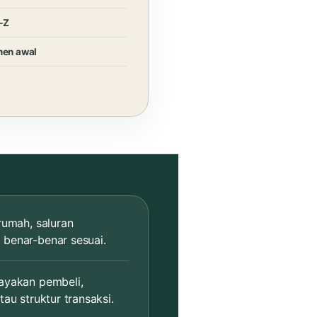
–Z
en awal
rumah, saluran
benar-benar sesuai.
ayakan pembeli,
au struktur transaksi.