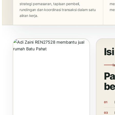
strategi pemasaran, tapisan pembeli,
men
rundingan dan koordinasi transaksi dalam satu
mem
aliran kerja.
Is
I
Pa
be