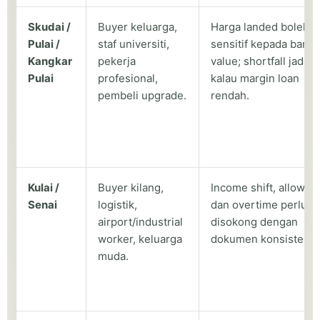
Skudai /
Buyer keluarga,
Harga landed boleh
Pulai /
staf universiti,
sensitif kepada bank
Kangkar
pekerja
value; shortfall jadi is
Pulai
profesional,
kalau margin loan
pembeli upgrade.
rendah.
Kulai /
Buyer kilang,
Income shift, allowan
Senai
logistik,
dan overtime perlu
airport/industrial
disokong dengan
worker, keluarga
dokumen konsisten.
muda.