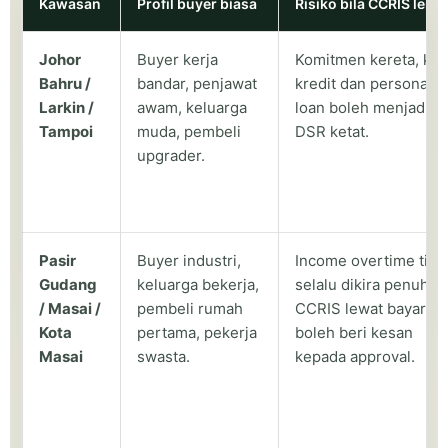
Kawasan
Profil buyer biasa
Risiko bila CCRIS lem
Johor
Buyer kerja
Komitmen kereta, kad
Bahru /
bandar, penjawat
kredit dan personal
Larkin /
awam, keluarga
loan boleh menjadika
Tampoi
muda, pembeli
DSR ketat.
upgrader.
Pasir
Buyer industri,
Income overtime tida
Gudang
keluarga bekerja,
selalu dikira penuh;
/ Masai /
pembeli rumah
CCRIS lewat bayar
Kota
pertama, pekerja
boleh beri kesan
Masai
swasta.
kepada approval.