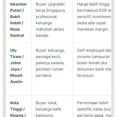
Iskandar
Buyer upgrader,
Harga lebih tinggi
Puteri /
kerja Singapura,
bermaksud DSR lebih
Bukit
profesional,
sensitif; komitmen
Indah /
keluarga
sedia ada cepat
Nusa
mahukan akses
menekan margin.
Sentral
bandar.
Ulu
Buyer keluarga,
Self-employed atau
Tiram /
peniaga kecil,
income campuran
Johor
pekerja swasta,
boleh lemah jika
Jaya /
pembeli rumah
dokumen bank tidak
Mount
pertama.
tersusun.
Austin
Kota
Buyer lokal,
Permintaan lebih
Tinggi /
keluarga balik
spesifik; kalau buyer
Kluang /
kampung,
pertama gagal, masa