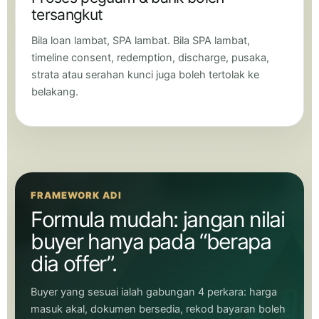
tersangkut
Bila loan lambat, SPA lambat. Bila SPA lambat,
timeline consent, redemption, discharge, pusaka,
strata atau serahan kunci juga boleh tertolak ke
belakang.
FRAMEWORK ADI
Formula mudah: jangan nilai
buyer hanya pada “berapa
dia offer”.
Buyer yang sesuai ialah gabungan 4 perkara: harga
masuk akal, dokumen bersedia, rekod bayaran boleh