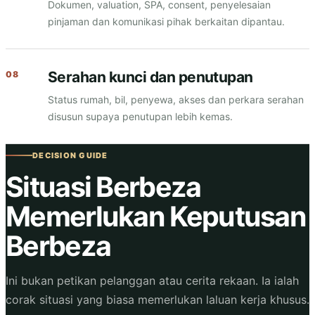
Dokumen, valuation, SPA, consent, penyelesaian
pinjaman dan komunikasi pihak berkaitan dipantau.
Serahan kunci dan penutupan
Status rumah, bil, penyewa, akses dan perkara serahan
disusun supaya penutupan lebih kemas.
DECISION GUIDE
Situasi Berbeza
Memerlukan Keputusan
Berbeza
Ini bukan petikan pelanggan atau cerita rekaan. Ia ialah
corak situasi yang biasa memerlukan laluan kerja khusus.