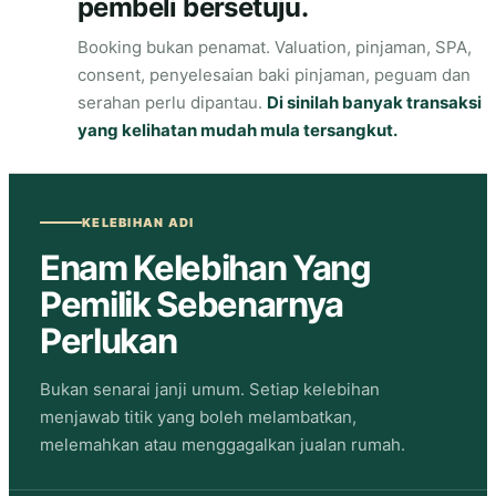
pembeli bersetuju.
Booking bukan penamat. Valuation, pinjaman, SPA,
consent, penyelesaian baki pinjaman, peguam dan
serahan perlu dipantau.
Di sinilah banyak transaksi
yang kelihatan mudah mula tersangkut.
KELEBIHAN ADI
Enam Kelebihan Yang
Pemilik Sebenarnya
Perlukan
Bukan senarai janji umum. Setiap kelebihan
menjawab titik yang boleh melambatkan,
melemahkan atau menggagalkan jualan rumah.