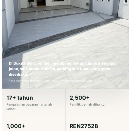
Di Bukit Indah, pembeli membandingkan rumah mengikut
jalan, saiz tanah, kondisi, parking dan tunai yang perlu
disediakan.
Foto hartanah sebenar Bukit Indah · PropertyGuru Malaysia
17+ tahun
2,500+
Pengalaman pasaran hartanah
Pemilik pernah dibantu
Johor
1,000+
REN27528