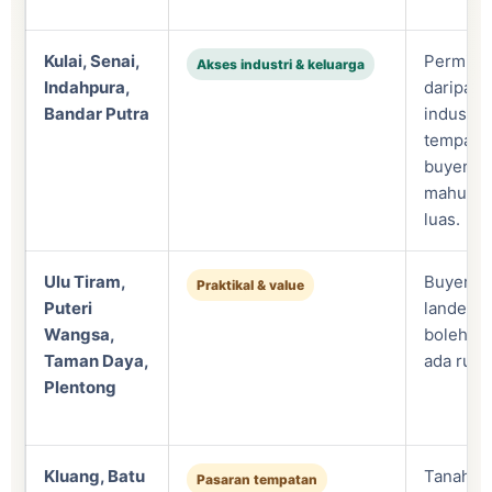
Kulai, Senai,
Permint
Akses industri & keluarga
Indahpura,
daripada
Bandar Putra
industri,
tempata
buyer y
mahukan
luas.
Ulu Tiram,
Buyer ca
Praktikal & value
Puteri
landed 
Wangsa,
boleh re
Taman Daya,
ada ruan
Plentong
Kluang, Batu
Tanah be
Pasaran tempatan