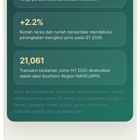
+2.2%
Rumah teres dan rumah berkembar mendahului
peningkatan mengikut jenis pada Q1 2026.
21,061
Transaksi kediaman Johor H1 2025 direkodkan
dalam data Southern Region NAPIC/JPPH.
Nota: Angka pasaran digunakan sebagai konteks. Harga
sebenar setiap corner lot masih perlu disemak mengikut
taman, keluasan tanah, status geran, renovation,
transaksi sekitar dan penilaian bank.