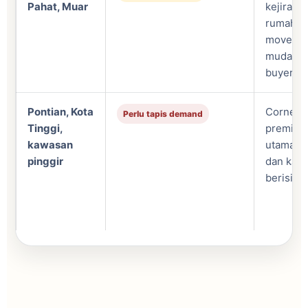
Pahat, Muar
kejiranan
rumah y
move-in 
mudah m
buyer.
Pontian, Kota
Corner l
Perlu tapis demand
Tinggi,
premium 
kawasan
utama, t
pinggir
dan kawa
berisiko.