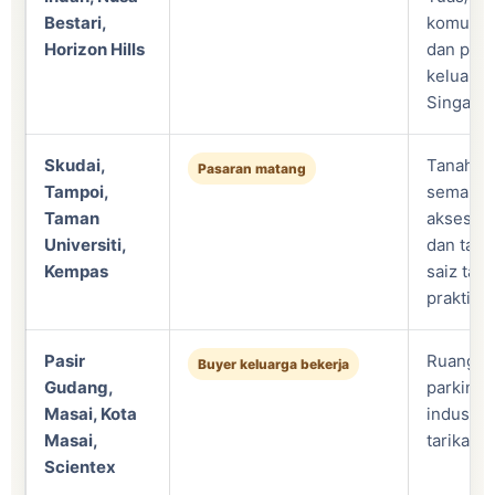
Bestari,
komunit
Horizon Hills
dan pili
keluarga
Singapur
Skudai,
Tanah l
Pasaran matang
Tampoi,
semakin 
Taman
akses ba
Universiti,
dan tama
Kempas
saiz tana
praktikal
Pasir
Ruang t
Buyer keluarga bekerja
Gudang,
parking 
Masai, Kota
industri
Masai,
tarikan 
Scientex