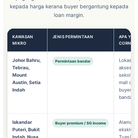
kepada harga kerana buyer bergantung kepada
loan margin.
KAWASAN
JENIS PERMINTAAN
APA YAN
MIKRO
CORNER 
Johor Bahru,
Lokasi m
Permintaan bandar
Tebrau,
akses ko
Mount
sekolah, 
Austin, Setia
mall dan 
Indah
buyer ke
bandar.
Iskandar
Alamat l
Buyer premium / SG income
Puteri, Bukit
eksklusi
Indah, Nusa
Tuas/CI