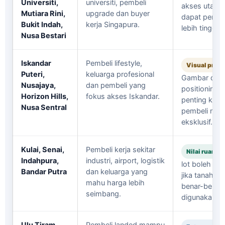
Universiti,
universiti, pembeli
akses utama
Mutiara Rini,
upgrade dan buyer
dapat perhat
Bukit Indah,
kerja Singapura.
lebih tinggi.
Nusa Bestari
Iskandar
Pembeli lifestyle,
Visual prem
Puteri,
keluarga profesional
Gambar dan
Nusajaya,
dan pembeli yang
positioning 
Horizon Hills,
fokus akses Iskandar.
penting kera
Nusa Sentral
pembeli meni
eksklusif.
Kulai, Senai,
Pembeli kerja sekitar
Nilai ruang
Indahpura,
industri, airport, logistik
lot boleh m
Bandar Putra
dan keluarga yang
jika tanah sis
mahu harga lebih
benar-benar
seimbang.
digunakan.
Ulu Tiram,
Pembeli landed mampu