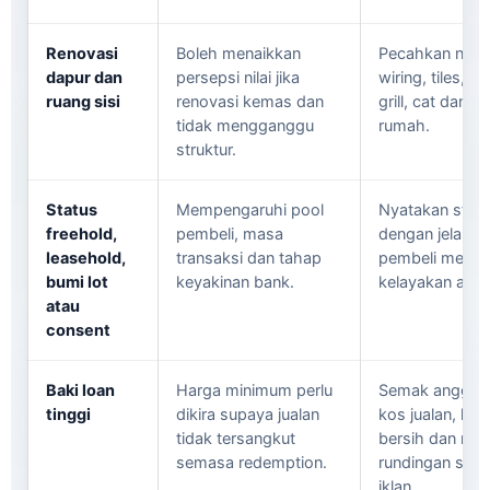
Renovasi
Boleh menaikkan
Pecahkan nilai:
dapur dan
persepsi nilai jika
wiring, tiles, a
ruang sisi
renovasi kemas dan
grill, cat dan c
tidak mengganggu
rumah.
struktur.
Status
Mempengaruhi pool
Nyatakan stat
freehold,
pembeli, masa
dengan jelas d
leasehold,
transaksi dan tahap
pembeli mengi
bumi lot
keyakinan bank.
kelayakan awal
atau
consent
Baki loan
Harga minimum perlu
Semak anggara
tinggi
dikira supaya jualan
kos jualan, har
tidak tersangkut
bersih dan rua
semasa redemption.
rundingan seb
iklan.