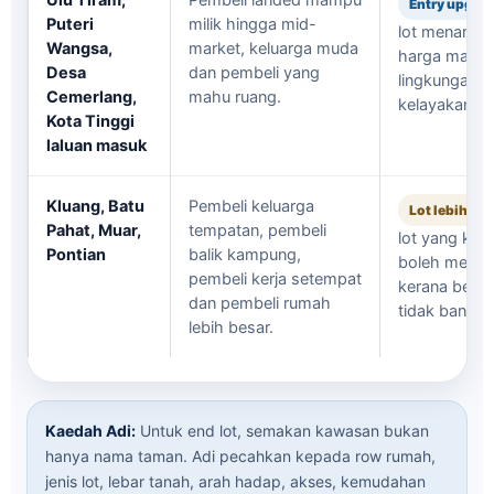
Entry upgra
Puteri
milik hingga mid-
lot menarik j
Wangsa,
market, keluarga muda
harga masih
Desa
dan pembeli yang
lingkungan
Cemerlang,
mahu ruang.
kelayakan lo
Kota Tinggi
laluan masuk
Kluang, Batu
Pembeli keluarga
Lot lebih rar
Pahat, Muar,
tempatan, pembeli
lot yang ke
Pontian
balik kampung,
boleh menon
pembeli kerja setempat
kerana bekal
dan pembeli rumah
tidak banyak
lebih besar.
Kaedah Adi:
Untuk end lot, semakan kawasan bukan
hanya nama taman. Adi pecahkan kepada row rumah,
jenis lot, lebar tanah, arah hadap, akses, kemudahan