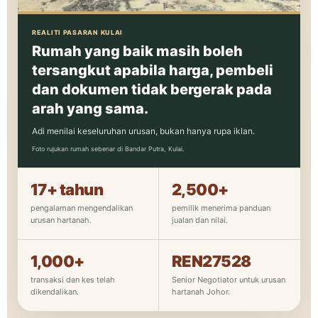
REALITI PASARAN KULAI
Rumah yang baik masih boleh
tersangkut apabila harga, pembeli
dan dokumen tidak bergerak pada
arah yang sama.
Adi menilai keseluruhan urusan, bukan hanya rupa iklan.
Foto rujukan rumah sebenar di Bandar Putra, Kulai.
17+ tahun
2,500+
pengalaman mengendalikan
pemilik menerima panduan
urusan hartanah.
jualan dan nilai.
1,000+
REN27528
transaksi dan kes telah
Senior Negotiator untuk urusan
dikendalikan.
hartanah Johor.