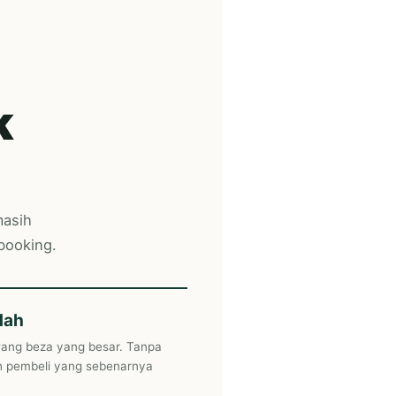
k
masih
 booking.
dah
ang beza yang besar. Tanpa
eh pembeli yang sebenarnya