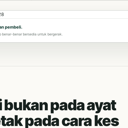
an pembeli.
p benar-benar bersedia untuk bergerak.
i bukan pada ayat
letak pada cara kes