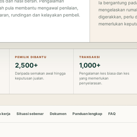
kos dan hasil bersih. Pengalaman
Ia bergantung pada
ah pula membantu mengawal penilaian,
mengelaskan rumah
ran, rundingan dan kelayakan pembeli.
digerakkan, perlu 
memerlukan keputu
PEMILIK DIBANTU
TRANSAKSI
2,500+
1,000+
Daripada semakan awal hingga
Pengalaman kes biasa dan kes
keputusan jualan.
yang memerlukan
penyelarasan.
 kerja
Situasi sebenar
Dokumen
Panduan lengkap
FAQ