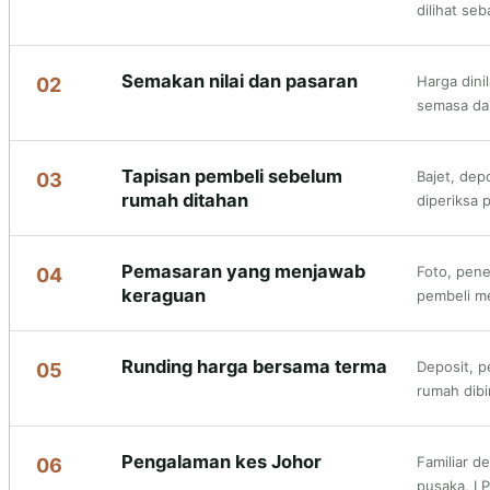
dilihat se
Semakan nilai dan pasaran
Harga dini
02
semasa da
Tapisan pembeli sebelum
Bajet, de
03
rumah ditahan
diperiksa 
Pemasaran yang menjawab
Foto, pen
04
keraguan
pembeli m
Runding harga bersama terma
Deposit, p
05
rumah dibi
Pengalaman kes Johor
Familiar d
06
pusaka, LP