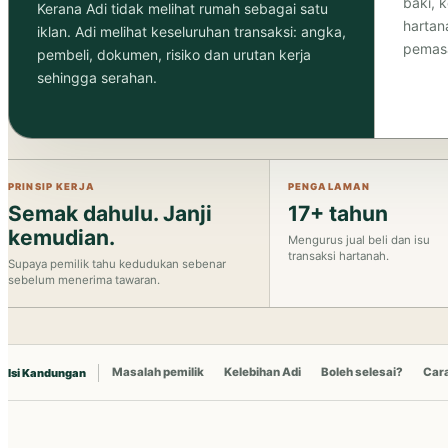
baki, 
Kerana Adi tidak melihat rumah sebagai satu
hartan
iklan. Adi melihat keseluruhan transaksi: angka,
pemasa
pembeli, dokumen, risiko dan urutan kerja
sehingga serahan.
PRINSIP KERJA
PENGALAMAN
Semak dahulu. Janji
17+ tahun
kemudian.
Mengurus jual beli dan isu
transaksi hartanah.
Supaya pemilik tahu kedudukan sebenar
sebelum menerima tawaran.
Masalah pemilik
Kelebihan Adi
Boleh selesai?
Cara
Isi Kandungan