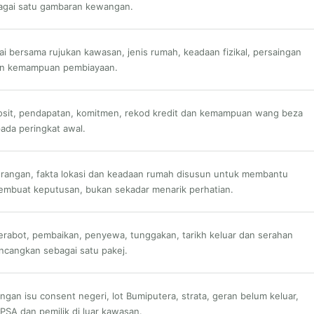
bagai satu gambaran kewangan.
lai bersama rujukan kawasan, jenis rumah, keadaan fizikal, persaingan
n kemampuan pembiayaan.
posit, pendapatan, komitmen, rekod kredit dan kemampuan wang beza
pada peringkat awal.
erangan, fakta lokasi dan keadaan rumah disusun untuk membantu
embuat keputusan, bukan sekadar menarik perhatian.
erabot, pembaikan, penyewa, tunggakan, tarikh keluar dan serahan
ncangkan sebagai satu pakej.
engan isu consent negeri, lot Bumiputera, strata, geran belum keluar,
PSA dan pemilik di luar kawasan.