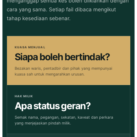
menganggap semua kes boleh diiklankan dengan
cara yang sama. Setiap fail dibaca mengikut
tahap kesediaan sebenar.
KUASA MENJUAL
Siapa boleh bertindak?
Bezakan waris, pentadbir dan pihak yang mempunyai
kuasa sah untuk mengarahkan urusan.
HAK MILIK
Apa status geran?
Semak nama, pegangan, sekatan, kaveat dan perkara
yang menjejaskan pindah milik.