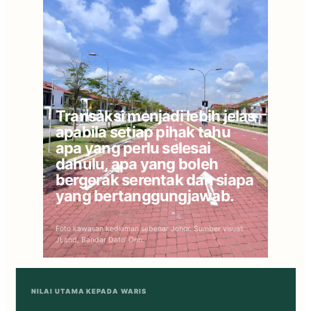
Transaksi menjadi lebih jelas
apabila setiap pihak tahu
apa yang perlu selesai
dahulu, apa yang boleh
bergerak serentak dan siapa
yang bertanggungjawab.
Foto kawasan kediaman sebenar Johor. Sumber visual:
JLand, Bandar Dato’ Onn.
NILAI UTAMA KEPADA WARIS