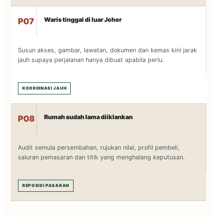
Waris tinggal di luar Johor
P07
Susun akses, gambar, lawatan, dokumen dan kemas kini jarak
jauh supaya perjalanan hanya dibuat apabila perlu.
KOORDINASI JAUH
Rumah sudah lama diiklankan
P08
Audit semula persembahan, rujukan nilai, profil pembeli,
saluran pemasaran dan titik yang menghalang keputusan.
REPOSISI PASARAN