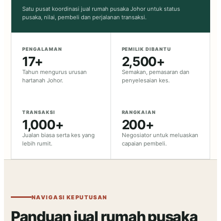
Satu pusat koordinasi jual rumah pusaka Johor untuk status
pusaka, nilai, pembeli dan perjalanan transaksi.
PENGALAMAN
PEMILIK DIBANTU
17+
2,500+
Tahun mengurus urusan
Semakan, pemasaran dan
hartanah Johor.
penyelesaian kes.
TRANSAKSI
RANGKAIAN
1,000+
200+
Jualan biasa serta kes yang
Negosiator untuk meluaskan
lebih rumit.
capaian pembeli.
NAVIGASI KEPUTUSAN
Panduan jual rumah pusaka