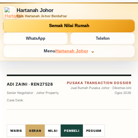
Hartanah Johor
Ejen Hartanah Johor Berdaftar
Semak Nilai Rumah
WhatsApp
Telefon
Menu
Hartanah Johor
PUSAKA TRANSACTION DOSSIER
ADI ZAINI · REN27528
Jual Rumah Pusaka Johor · Dikemas kini
Senior Negotiator · Johor Property
Ogos 2026
Case Desk
WARIS
GERAN
NILAI
PEMBELI
PEGUAM