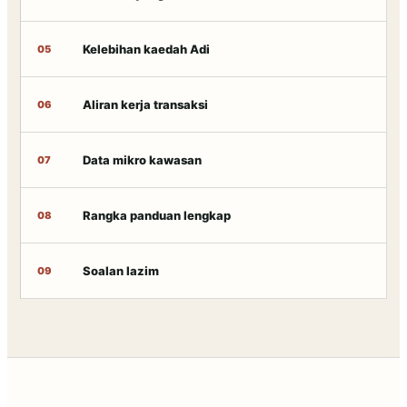
Kelebihan kaedah Adi
05
Aliran kerja transaksi
06
Data mikro kawasan
07
Rangka panduan lengkap
08
Soalan lazim
09