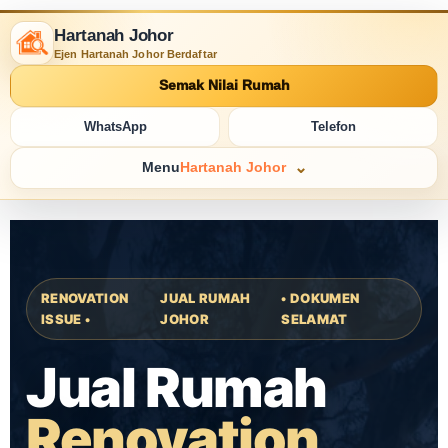
Hartanah Johor
Ejen Hartanah Johor Berdaftar
Semak Nilai Rumah
WhatsApp
Telefon
Menu
Hartanah Johor
RENOVATION
JUAL RUMAH
• DOKUMEN
ISSUE •
JOHOR
SELAMAT
Jual Rumah
Renovation