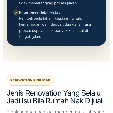
tidak memerangkap proses jualan.
Filter buyer lebih ketat
✓
Pembeli perlu faham keadaan rumah,
kemampuan loan, deposit dan garis masa
proses supaya tidak banyak kes batal di
tengah jalan.
RENOVATION RISK MAP
Jenis Renovation Yang Selalu
Jadi Isu Bila Rumah Nak Dijual
Tidak semua ubahsuai memberi masalah yang