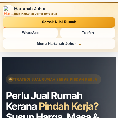
Hartanah Johor
Ejen Hartanah Johor Berdaftar
Semak Nilai Rumah
WhatsApp
Telefon
Menu Hartanah Johor
STRATEGI JUAL RUMAH SEBAB PINDAH KERJA
Perlu Jual Rumah
Kerana
Pindah Kerja?
Susun Harga, Masa &