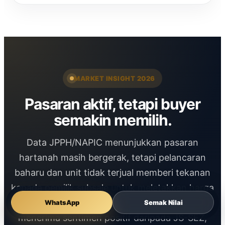
MARKET INSIGHT 2026
Pasaran aktif, tetapi buyer
semakin memilih.
Data JPPH/NAPIC menunjukkan pasaran
hartanah masih bergerak, tetapi pelancaran
baharu dan unit tidak terjual memberi tekanan
kepada pemilik subsale untuk meletakkan harga
yang lebih tepat. Dalam masa sama, Johor
WhatsApp
Semak Nilai
menerima sentimen positif daripada JS-SEZ,