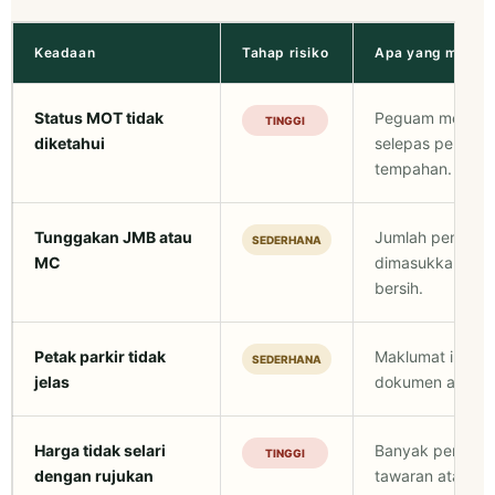
Keadaan
Tahap risiko
Apa yang mungki
Status MOT tidak
Peguam menemu
TINGGI
diketahui
selepas pembel
tempahan.
Tunggakan JMB atau
Jumlah penyeles
SEDERHANA
MC
dimasukkan dala
bersih.
Petak parkir tidak
Maklumat iklan
SEDERHANA
jelas
dokumen atau r
Harga tidak selari
Banyak pertanya
TINGGI
dengan rujukan
tawaran atau pem