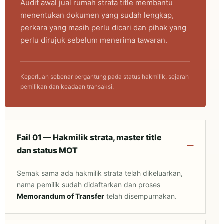
Audit awal jual rumah strata title membantu
menentukan dokumen yang sudah lengkap,
perkara yang masih perlu dicari dan pihak yang
perlu dirujuk sebelum menerima tawaran.
Keperluan sebenar bergantung pada status hakmilik, sejarah
pemilikan dan keadaan transaksi.
Fail 01 — Hakmilik strata, master title
dan status MOT
Semak sama ada hakmilik strata telah dikeluarkan,
nama pemilik sudah didaftarkan dan proses
Memorandum of Transfer
telah disempurnakan.