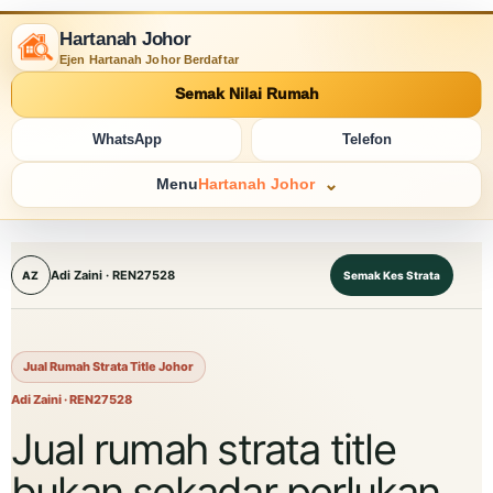
Hartanah Johor
Ejen Hartanah Johor Berdaftar
Semak Nilai Rumah
WhatsApp
Telefon
Menu
Hartanah Johor
Adi Zaini · REN27528
Semak Kes Strata
AZ
Jual Rumah Strata Title Johor
Adi Zaini · REN27528
Jual rumah strata title
bukan sekadar perlukan