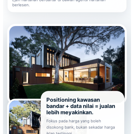
berlesen.
Positioning kawasan
bandar + data nilai = jualan
lebih meyakinkan.
Fokus pada harga yang boleh
disokong bank, bukan sekadar harga
iklan tertinggi.