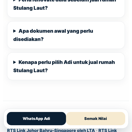
Stulang Laut?
Apa dokumen awal yang perlu
disediakan?
Kenapa perlu pilih Adi untuk jual rumah
Stulang Laut?
Rujukan data & pautan berkaitan untuk menyokong kandungan artikel
WhatsApp Adi
Semak Nilai
ini:
RTS Link Johor Bahru–Singapore oleh LTA
·
RTS Link