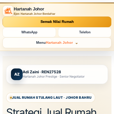
Hartanah Johor
Ejen Hartanah Johor Berdaftar
Semak Nilai Rumah
WhatsApp
Telefon
Menu
Hartanah Johor
Adi Zaini · REN27528
AZ
Hartanah Johor Prestige · Senior Negotiator
JUAL RUMAH STULANG LAUT · JOHOR BAHRU
Strategi Jual Rumah