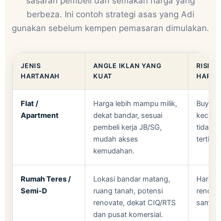
sasaran pembeli dan semakan harga yang
berbeza. Ini contoh strategi asas yang Adi
gunakan sebelum kempen pemasaran dimulakan.
JENIS
ANGLE IKLAN YANG
RISIKO
HARTANAH
KUAT
HARGA
Flat /
Harga lebih mampu milik,
Buyer l
Apartment
dekat bandar, sesuai
kecil, 
pembeli kerja JB/SG,
tidak i
mudah akses
tertingg
kemudahan.
Rumah Teres /
Lokasi bandar matang,
Harga b
Semi-D
ruang tanah, potensi
renovat
renovate, dekat CIQ/RTS
sama o
dan pusat komersial.