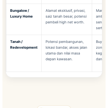
Bungalow /
Alamat eksklusif, privasi,
Market 
Luxury Home
saiz tanah besar, potensi
ambil 
pembeli high net worth.
sensit
serta d
Tanah /
Potensi pembangunan,
Buyer 
Redevelopment
lokasi bandar, akses jalan
zoning,
utama dan nilai masa
keguna
depan kawasan.
dan po