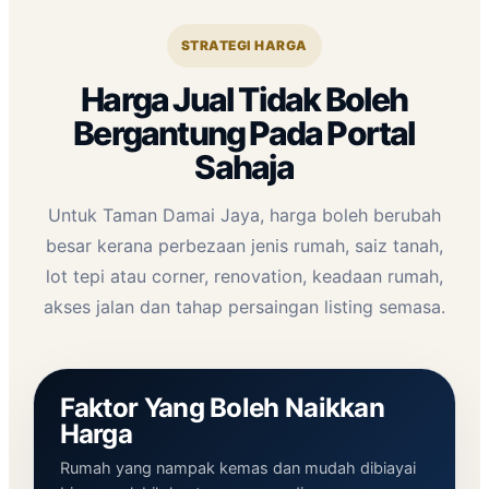
STRATEGI HARGA
Harga Jual Tidak Boleh
Bergantung Pada Portal
Sahaja
Untuk Taman Damai Jaya, harga boleh berubah
besar kerana perbezaan jenis rumah, saiz tanah,
lot tepi atau corner, renovation, keadaan rumah,
akses jalan dan tahap persaingan listing semasa.
Faktor Yang Boleh Naikkan
Harga
Rumah yang nampak kemas dan mudah dibiayai