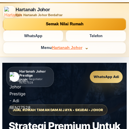
Hartanah Johor
Ejen Hartanah Johor Berdaftar
Semak Nilai Rumah
WhatsApp
Telefon
Menu
Hartanah Johor
Hartanah Johor
Prestige
WhatsApp Adi
Senior Negotiator
REN27528
JUAL RUMAH TAMAN DAMAI JAYA • SKUDAI • JOHOR
Strategi Premium Untuk