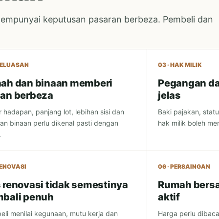
mempunyai keputusan pasaran berbeza. Pembeli dan
 KELUASAN
03 · HAK MILIK
ah dan binaan memberi
Pegangan da
an berbeza
jelas
 hadapan, panjang lot, lebihan sisi dan
Baki pajakan, statu
tan binaan perlu dikenal pasti dengan
hak milik boleh m
.
RENOVASI
06 · PERSAINGAN
 renovasi tidak semestinya
Rumah bersa
bali penuh
aktif
li menilai kegunaan, mutu kerja dan
Harga perlu dibac