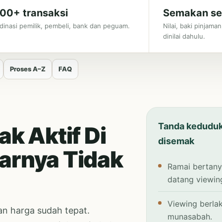
000+ transaksi
Semakan se
dinasi pemilik, pembeli, bank dan peguam.
Nilai, baki pinjam
dinilai dahulu.
Proses A–Z
FAQ
Tanda keduduk
k Aktif Di
disemak
narnya Tidak
Ramai bertany
datang viewin
Viewing berlak
n harga sudah tepat.
munasabah.