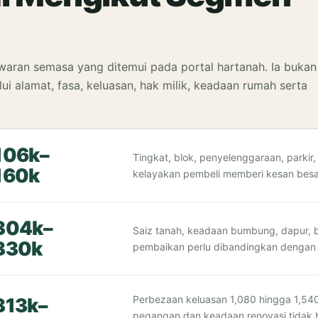
waran semasa yang ditemui pada portal hartanah. Ia bukan
i alamat, fasa, keluasan, hak milik, keadaan rumah serta
106k–
Tingkat, blok, penyelenggaraan, parki
160k
kelayakan pembeli memberi kesan besa
304k–
Saiz tanah, keadaan bumbung, dapur, bi
330k
pembaikan perlu dibandingkan dengan
Perbezaan keluasan 1,080 hingga 1,540 
13k–
pegangan dan keadaan renovasi tidak 