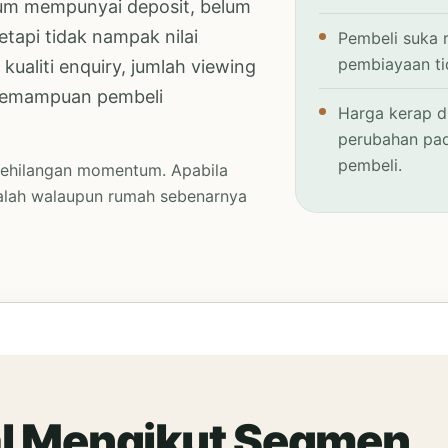
um mempunyai deposit, belum
tapi tidak nampak nilai
Pembeli suka r
pembiayaan t
kualiti enquiry, jumlah viewing
 kemampuan pembeli
Harga kerap d
perubahan pad
pembeli.
kehilangan momentum. Apabila
salah walaupun rumah sebenarnya
al Mengikut Segmen