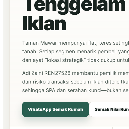
Tenggelam
Iklan
Taman Mawar mempunyai flat, teres setingka
tanah. Setiap segmen menarik pembeli yang 
dan ayat “lokasi strategik” tidak cukup un
Adi Zaini REN27528 membantu pemilik memb
dan risiko transaksi sebelum iklan diterbi
sehingga SPA dan serahan kunci—bukan s
WhatsApp Semak Rumah
Semak Nilai Ru