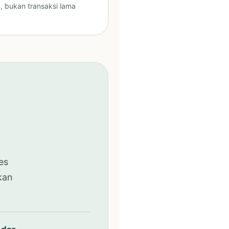
, bukan transaksi lama
es
kan