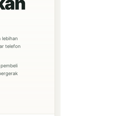
kan
 lebihan
ar telefon
 pembeli
bergerak