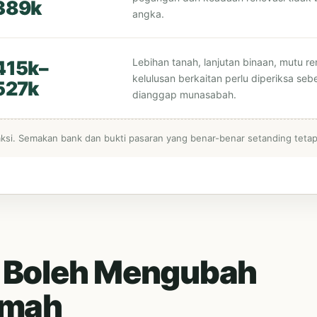
389k
angka.
Lebihan tanah, lanjutan binaan, mutu re
15k–
kelulusan berkaitan perlu diperiksa se
527k
dianggap munasabah.
saksi. Semakan bank dan bukti pasaran yang benar-benar setanding tetap
 Boleh Mengubah
umah