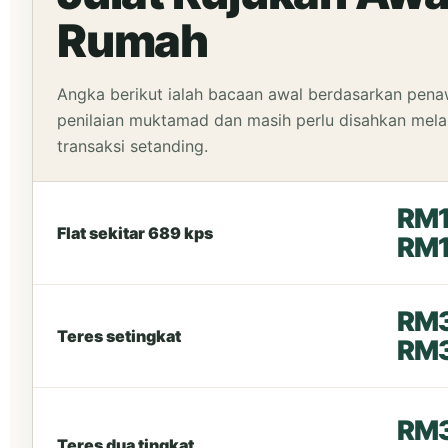
Rumah
Angka berikut ialah bacaan awal berdasarkan pena
penilaian muktamad dan masih perlu disahkan melalu
transaksi setanding.
RM
Flat sekitar 689 kps
RM
RM
Teres setingkat
RM
RM3
Teres dua tingkat