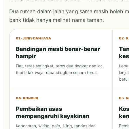
Dua rumah dalam jalan yang sama masih boleh 
bank tidak hanya melihat nama taman.
01 · JENIS DAN FASA
02 ·
Bandingan mesti benar-benar
Tan
hampir
kes
Flat, teres setingkat, teres dua tingkat dan lot
Lebar
tepi tidak wajar dibandingkan secara terus.
lanju
betul
04 · KONDISI
05 · 
Pembaikan asas
Kos
mempengaruhi keyakinan
kem
Kebocoran, wiring, paip, siling, tandas dan
Pembe