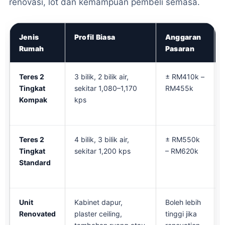
renovasi, lot dan kemampuan pembeli semasa.
Jenis
Profil Biasa
Anggaran
Rumah
Pasaran
Teres 2
3 bilik, 2 bilik air,
± RM410k –
Tingkat
sekitar 1,080–1,170
RM455k
Kompak
kps
Teres 2
4 bilik, 3 bilik air,
± RM550k
Tingkat
sekitar 1,200 kps
– RM620k
Standard
Unit
Kabinet dapur,
Boleh lebih
Renovated
plaster ceiling,
tinggi jika