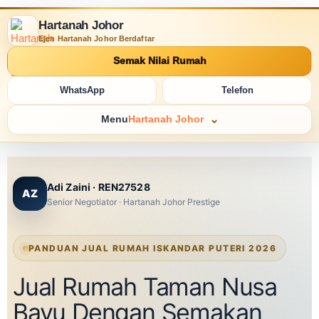
Hartanah Johor
Ejen Hartanah Johor Berdaftar
Semak Nilai Rumah
WhatsApp
Telefon
Menu
Hartanah Johor
Adi Zaini · REN27528
AZ
Senior Negotiator · Hartanah Johor Prestige
PANDUAN JUAL RUMAH ISKANDAR PUTERI 2026
Jual Rumah Taman Nusa
Bayu Dengan Semakan