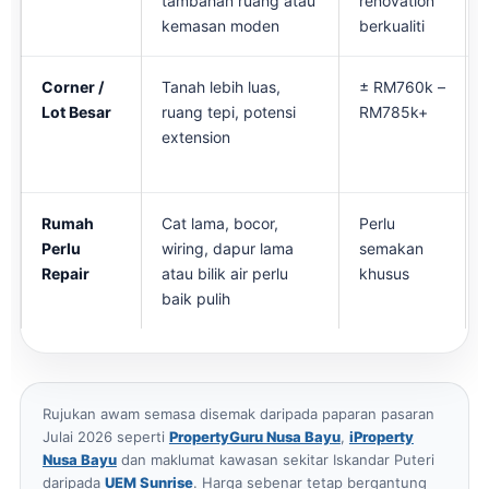
tambahan ruang atau
renovation
kemasan moden
berkualiti
Corner /
Tanah lebih luas,
± RM760k –
Lot Besar
ruang tepi, potensi
RM785k+
extension
Rumah
Cat lama, bocor,
Perlu
Perlu
wiring, dapur lama
semakan
Repair
atau bilik air perlu
khusus
baik pulih
Rujukan awam semasa disemak daripada paparan pasaran
Julai 2026 seperti
PropertyGuru Nusa Bayu
,
iProperty
Nusa Bayu
dan maklumat kawasan sekitar Iskandar Puteri
daripada
UEM Sunrise
. Harga sebenar tetap bergantung