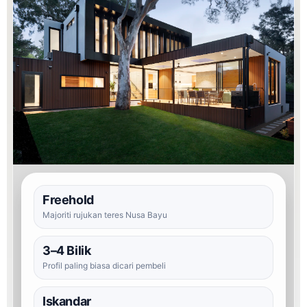
Freehold
Majoriti rujukan teres Nusa Bayu
3–4 Bilik
Profil paling biasa dicari pembeli
Iskandar