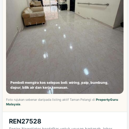
Pembeli mengira kos selepas beli: wiring, paip, bumbung,
dapur, bilik air dan kerja kemasan.
Foto rujukan sebenar daripada listing aktif Taman Pelangi di
PropertyGuru
Malaysia
.
REN27528
Senior Negotiator berdaftar untuk urusan hartanah Johor.