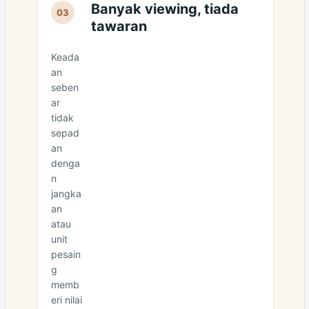
Banyak viewing, tiada
03
tawaran
Keada
an
seben
ar
tidak
sepad
an
denga
n
jangka
an
atau
unit
pesain
g
memb
eri nilai