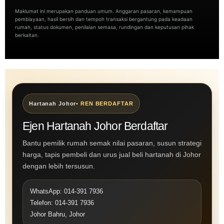
Maklumat ini merupakan panduan umum. Anggaran pasaran, kemampuan
pembiayaan, hasil bersih dan tempoh transaksi bergantung pada keadaan
rumah, status dokumen, penilaian semasa, rundingan dan keputusan pihak
berkaitan.
Hartanah Johor
• REN BERDAFTAR
Ejen Hartanah Johor Berdaftar
Bantu pemilik rumah semak nilai pasaran, susun strategi
harga, tapis pembeli dan urus jual beli hartanah di Johor
dengan lebih tersusun.
WhatsApp: 014-391 7936
Telefon: 014-391 7936
Johor Bahru, Johor