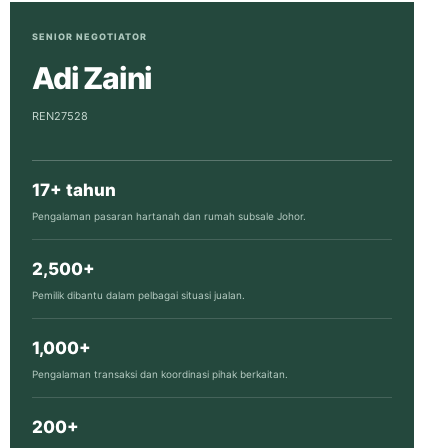
SENIOR NEGOTIATOR
Adi Zaini
REN27528
17+ tahun
Pengalaman pasaran hartanah dan rumah subsale Johor.
2,500+
Pemilik dibantu dalam pelbagai situasi jualan.
1,000+
Pengalaman transaksi dan koordinasi pihak berkaitan.
200+