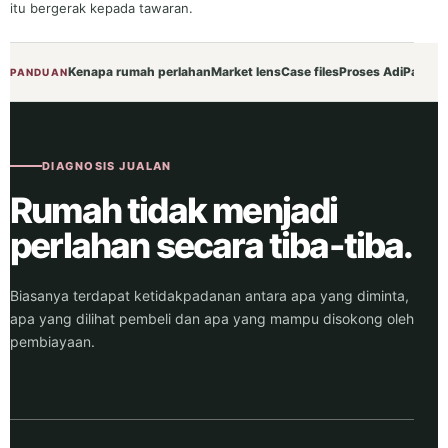
itu bergerak kepada tawaran.
Kenapa rumah perlahan
Market lens
Case files
Proses Adi
Pandua
PANDUAN
DIAGNOSIS JUALAN
Rumah tidak menjadi
perlahan secara tiba-tiba.
Biasanya terdapat ketidakpadanan antara apa yang diminta,
apa yang dilihat pembeli dan apa yang mampu disokong oleh
pembiayaan.