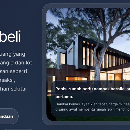
eli
luang yang
anglo dan lot
san seperti
nsaksi,
han sekitar
Posisi rumah perlu nampak bernilai 
pertama.
Gambar kemas, ayat iklan tepat, harga muna
disaring awal membantu rumah lebih menonjol
anduan