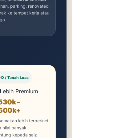
han, parking, renovated
rak ke tempat kerja atau
ga.
-D / Tanah Luas
 Lebih Premium
30k –
600k+
semakan lebih terperinci
 nilai banyak
ntung kepada saiz