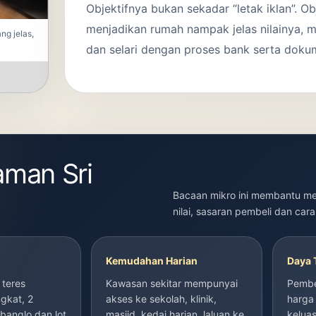
Objektifnya bukan sekadar “letak iklan”. Ob
menjadikan rumah nampak jelas nilainya, 
ng jelas,
dan selari dengan proses bank serta dokume
aman Sri
Bacaan mikro ini membantu men
nilai, sasaran pembeli dan car
Kemudahan Harian
Daya 
 teres
Kawasan sekitar mempunyai
Pembel
ngkat, 2
akses ke sekolah, klinik,
harga 
 banglo dan lot
masjid, kedai harian, laluan ke
keluas