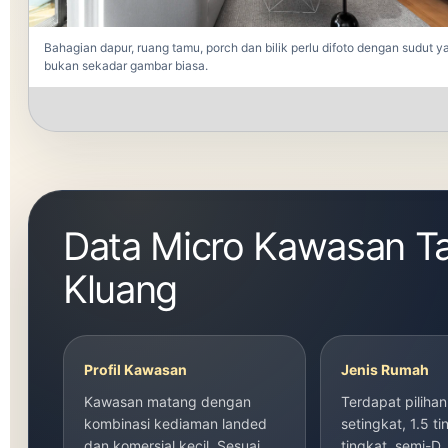
Bahagian dapur, ruang tamu, porch dan bilik perlu difoto dengan sudut ya
bukan sekadar gambar biasa.
Data Micro Kawasan T
Kluang
Profil Kawasan
Jenis Rumah
Kawasan matang dengan
Terdapat pilihan
kombinasi kediaman landed
setingkat, 1.5 ti
dan komersial kecil. Sesuai
tingkat, semi-D,