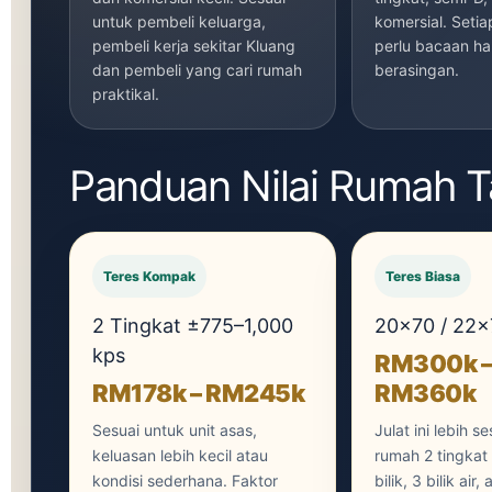
untuk pembeli keluarga,
komersial. Setia
pembeli kerja sekitar Kluang
perlu bacaan ha
dan pembeli yang cari rumah
berasingan.
praktikal.
Panduan Nilai Rumah T
Teres Kompak
Teres Biasa
2 Tingkat ±775–1,000
20x70 / 22x
kps
RM300k 
RM178k – RM245k
RM360k
Sesuai untuk unit asas,
Julat ini lebih s
keluasan lebih kecil atau
rumah 2 tingkat
kondisi sederhana. Faktor
bilik, 3 bilik air