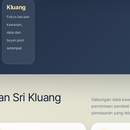
Kluang
Fokus bacaan
kawasan,
data dan
buyer pool
setempat
n Sri Kluang
Gabungan data kawa
permintaan pembeli
pemasaran yang lebi