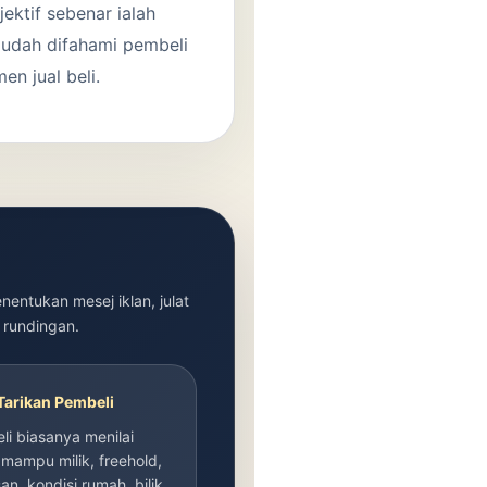
jektif sebenar ialah
mudah difahami pembeli
n jual beli.
entukan mesej iklan, julat
a rundingan.
Tarikan Pembeli
i biasanya menilai
mampu milik, freehold,
an, kondisi rumah, bilik