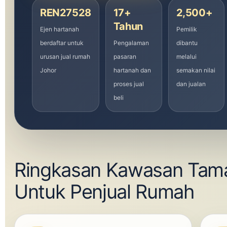
REN27528
17+
2,500+
Tahun
Ejen hartanah
Pemilik
berdaftar untuk
Pengalaman
dibantu
urusan
jual rumah
pasaran
melalui
Johor
hartanah dan
semakan nilai
proses jual
dan jualan
beli
Ringkasan Kawasan Tama
Untuk Penjual Rumah