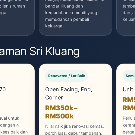
p jenis rumah
bandar Kluang dan
tamba
rga
kemudahan komuniti yang
dan ja
memudahkan pembeli
keluar
keluarga.
aman Sri Kluang
Renovated / Lot Baik
Semi
70
Open Facing, End,
Unit
Corner
–
RM5
RM350k –
RM
RM500k
esuai untuk
Perlu 
 dengan 4
kerana
Nilai naik jika renovasi kemas,
, akses baik dan
berga
porch luas, dapur tambahan,