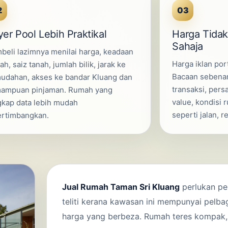
2
03
er Pool Lebih Praktikal
Harga Tidak 
Sahaja
beli lazimnya menilai harga, keadaan
Harga iklan por
h, saiz tanah, jumlah bilik, jarak ke
Bacaan sebenar
udahan, akses ke bandar Kluang dan
transaksi, persa
ampuan pinjaman. Rumah yang
value, kondisi 
gkap data lebih mudah
seperti jalan, r
ertimbangkan.
Jual Rumah Taman Sri Kluang
perlukan pe
teliti kerana kawasan ini mempunyai pelbag
harga yang berbeza. Rumah teres kompak, 