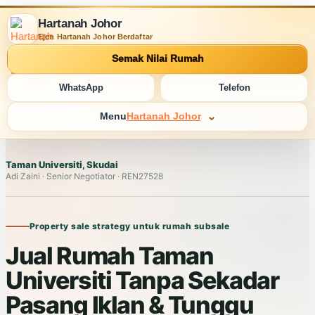
Hartanah Johor
Ejen Hartanah Johor Berdaftar
Semak Nilai Rumah
WhatsApp
Telefon
Menu
Hartanah Johor
Taman Universiti, Skudai
Adi Zaini · Senior Negotiator · REN27528
Property sale strategy untuk rumah subsale
Jual Rumah Taman
Universiti Tanpa Sekadar
Pasang Iklan & Tunggu