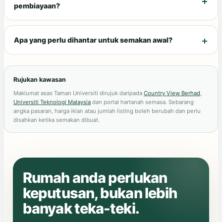
pembiayaan?
Apa yang perlu dihantar untuk semakan awal?
Rujukan kawasan
Maklumat asas Taman Universiti dirujuk daripada
Country View Berhad
,
Universiti Teknologi Malaysia
dan portal hartanah semasa. Sebarang
angka pasaran, harga iklan atau jumlah listing boleh berubah dan perlu
disahkan ketika semakan dibuat.
Rumah anda perlukan
keputusan, bukan lebih
banyak teka-teki.