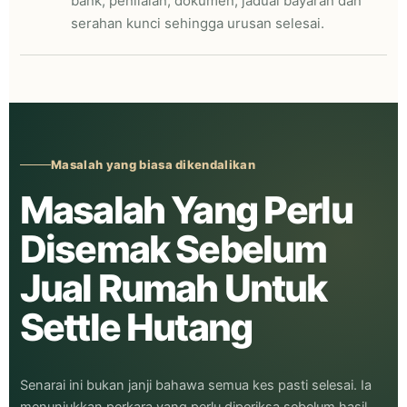
bank, penilaian, dokumen, jadual bayaran dan
serahan kunci sehingga urusan selesai.
Masalah yang biasa dikendalikan
Masalah Yang Perlu
Disemak Sebelum
Jual Rumah Untuk
Settle Hutang
Senarai ini bukan janji bahawa semua kes pasti selesai. Ia
menunjukkan perkara yang perlu diperiksa sebelum hasil