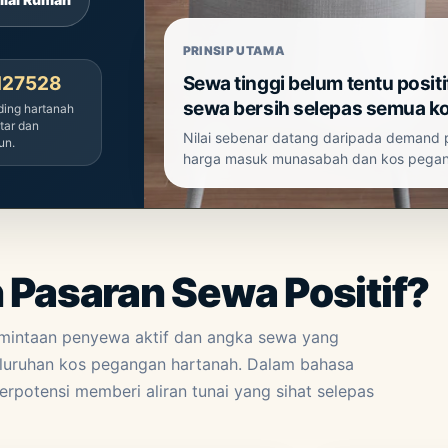
PRINSIP UTAMA
N27528
Sewa tinggi belum tentu positi
sewa bersih selepas semua k
ding hartanah
tar dan
Nilai sebenar datang daripada demand 
un.
harga masuk munasabah dan kos pegan
Pasaran Sewa Positif?
rmintaan penyewa aktif dan angka sewa yang
uruhan kos pegangan hartanah. Dalam bahasa
erpotensi memberi aliran tunai yang sihat selepas