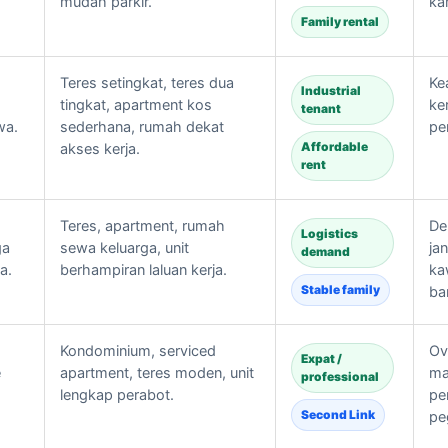
mudah parkir.
ka
Family rental
Teres setingkat, teres dua
Ke
Industrial
tingkat, apartment kos
ker
tenant
wa.
sederhana, rumah dekat
pe
Affordable
akses kerja.
rent
Teres, apartment, rumah
De
Logistics
ga
sewa keluarga, unit
ja
demand
a.
berhampiran laluan kerja.
ka
Stable family
ba
Kondominium, serviced
Ov
Expat /
e
apartment, teres moden, unit
ma
professional
lengkap perabot.
pe
Second Link
pe