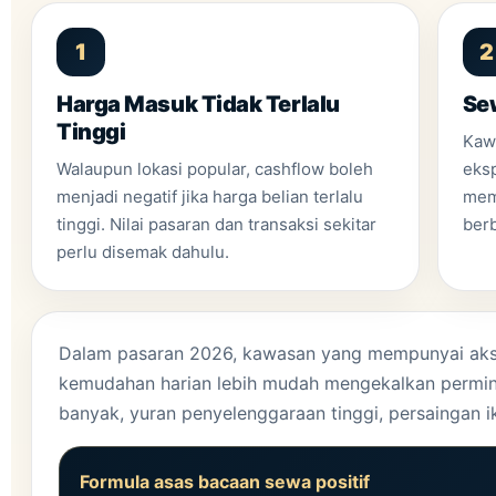
1
2
Harga Masuk Tidak Terlalu
Se
Tinggi
Kawa
Walaupun lokasi popular, cashflow boleh
eksp
menjadi negatif jika harga belian terlalu
mem
tinggi. Nilai pasaran dan transaksi sekitar
ber
perlu disemak dahulu.
Dalam pasaran 2026, kawasan yang mempunyai akses
kemudahan harian lebih mudah mengekalkan permint
banyak, yuran penyelenggaraan tinggi, persaingan i
Formula asas bacaan sewa positif