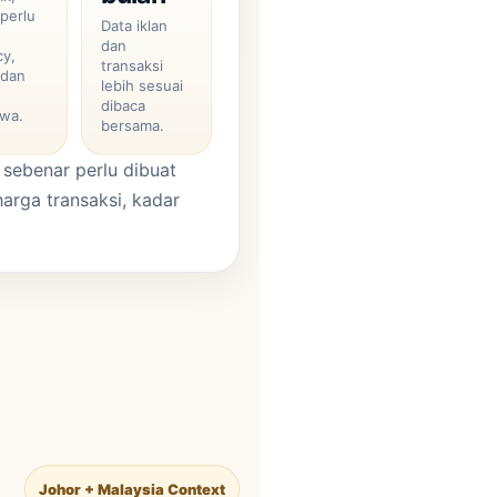
 perlu
Data iklan
k
dan
cy,
transaksi
 dan
lebih sesuai
dibaca
wa.
bersama.
 sebenar perlu dibuat
harga transaksi, kadar
Johor + Malaysia Context