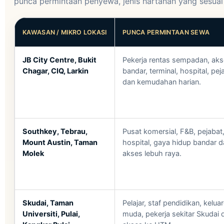
punca permintaan penyewa, jenis hartanah yang sesuai 
KAWASAN / MIKRO LOKASI
PUNCA PERMINTAAN SEWA
JB City Centre, Bukit
Pekerja rentas sempadan, ak
Chagar, CIQ, Larkin
bandar, terminal, hospital, pej
dan kemudahan harian.
Southkey, Tebrau,
Pusat komersial, F&B, pejabat
Mount Austin, Taman
hospital, gaya hidup bandar d
Molek
akses lebuh raya.
Skudai, Taman
Pelajar, staf pendidikan, kelua
Universiti, Pulai,
muda, pekerja sekitar Skudai 