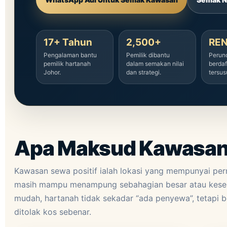
17+ Tahun
2,500+
RE
Pengalaman bantu
Pemilik dibantu
Perun
pemilik hartanah
dalam semakan nilai
berdaf
Johor.
dan strategi.
tersus
Apa Maksud Kawasan 
Kawasan sewa positif ialah lokasi yang mempunyai pe
masih mampu menampung sebahagian besar atau kesel
mudah, hartanah tidak sekadar “ada penyewa”, tetapi b
ditolak kos sebenar.