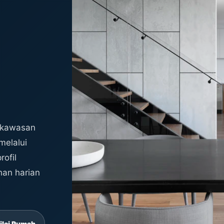
 kawasan
melalui
ofil
han harian
ilai Rumah