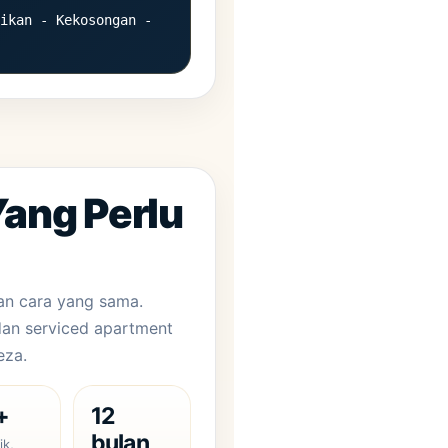
ikan - Kekosongan -
Yang Perlu
an cara yang sama.
an serviced apartment
eza.
+
12
bulan
ik,