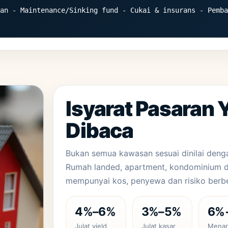
an - Maintenance/Sinking fund - Cukai & insurans - Pemba
Isyarat Pasaran 
Dibaca
Bukan semua kawasan sesuai dinilai deng
Rumah landed, apartment, kondominium d
mempunyai kos, penyewa dan risiko berb
4%–6%
3%–5%
6%
Julat yield
Julat kasar
Menar