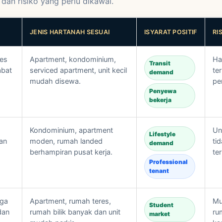
dan risiko yang perlu dikawal.
JENIS HARTANAH SESUAI
ISYARAT POSITIF
RI
ses
Apartment, kondominium,
Ha
Transit
abat
serviced apartment, unit kecil
te
demand
mudah disewa.
pe
Penyewa
bekerja
,
Kondominium, apartment
Un
Lifestyle
an
moden, rumah landed
ti
demand
berhampiran pusat kerja.
te
Professional
tenant
rga
Apartment, rumah teres,
Mu
Student
dan
rumah bilik banyak dan unit
ru
market