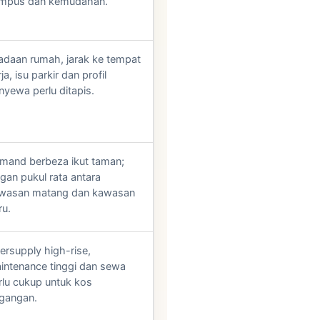
mpus dan kemudahan.
adaan rumah, jarak ke tempat
ja, isu parkir dan profil
nyewa perlu ditapis.
mand berbeza ikut taman;
ngan pukul rata antara
wasan matang dan kawasan
ru.
ersupply high-rise,
intenance tinggi dan sewa
rlu cukup untuk kos
gangan.