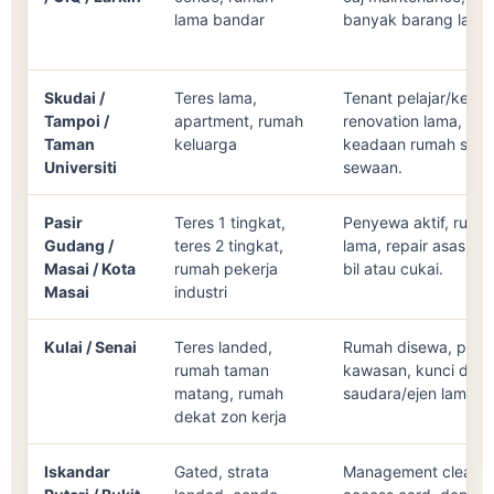
lama bandar
banyak barang lama
Skudai /
Teres lama,
Tenant pelajar/kelua
Tampoi /
apartment, rumah
renovation lama, bil ut
Taman
keluarga
keadaan rumah sele
Universiti
sewaan.
Pasir
Teres 1 tingkat,
Penyewa aktif, ruma
Gudang /
teres 2 tingkat,
lama, repair asas, t
Masai / Kota
rumah pekerja
bil atau cukai.
Masai
industri
Kulai / Senai
Teres landed,
Rumah disewa, pemili
rumah taman
kawasan, kunci dip
matang, rumah
saudara/ejen lama.
dekat zon kerja
Iskandar
Gated, strata
Management clearan