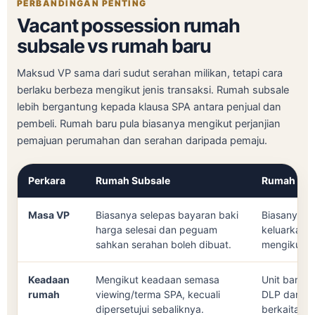
PERBANDINGAN PENTING
Vacant possession rumah
subsale vs rumah baru
Maksud VP sama dari sudut serahan milikan, tetapi cara
berlaku berbeza mengikut jenis transaksi. Rumah subsale
lebih bergantung kepada klausa SPA antara penjual dan
pembeli. Rumah baru pula biasanya mengikut perjanjian
pemajuan perumahan dan serahan daripada pemaju.
Perkara
Rumah Subsale
Rumah Bar
Masa VP
Biasanya selepas bayaran baki
Biasanya s
harga selesai dan peguam
keluarkan n
sahkan serahan boleh dibuat.
mengikut je
Keadaan
Mengikut keadaan semasa
Unit baru 
rumah
viewing/terma SPA, kecuali
DLP dan d
dipersetujui sebaliknya.
berkaitan.