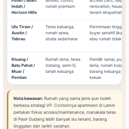
Puteri / Bukit
landed, condo,
access card, deposit
Indah /
rumah premium
renovation, house rul
Horizon Hills
tenant ekspatriat.
Ulu Tiram /
Teres keluarga,
Permintaan tinggi te
Austin /
rumah sewa,
buyer sensitif jika V
Tebrau
strata sederhana
atau rumah tidak rea
Kluang /
Rumah lama, teres
Pemilik ramai, pusak
Batu Pahat /
matang, semi-D,
lama, rumah kosong 
Muar /
tanah keluarga
barang keluarga be
Pontian
keluar.
Nota kawasan:
Rumah yang sama jenis pun boleh
berbeza strategi VP. Contohnya apartment di Larkin
perlukan fokus access/maintenance, manakala teres
di Pasir Gudang lebih banyak isu tenant, barang
tinggalan dan tarikh serahan.