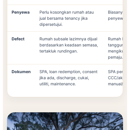
Penyewa
Perlu kosongkan rumah atau
Biasanya ti
jual bersama tenancy jika
penyewa l
dipersetujui.
Defect
Rumah subsale lazimnya dijual
Rumah bar
berdasarkan keadaan semasa,
tanggunga
tertakluk rundingan.
mengikut pe
pemaju.
Dokumen
SPA, loan redemption, consent
SPA pemaju,
jika ada, discharge, cukai,
CCC/akses,
utiliti, maintenance.
manual/man