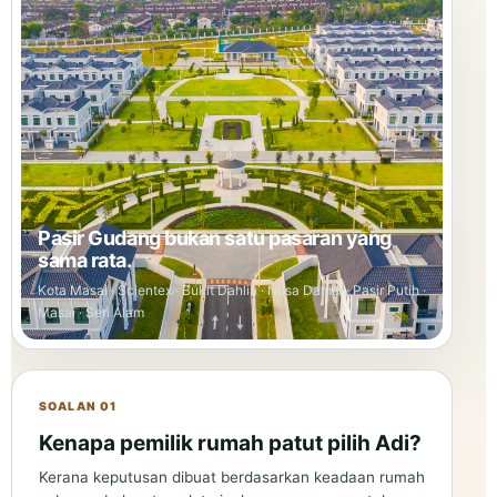
Pasir Gudang bukan satu pasaran yang
sama rata.
Kota Masai · Scientex · Bukit Dahlia · Nusa Damai · Pasir Putih ·
Masai · Seri Alam
SOALAN 01
Kenapa pemilik rumah patut pilih Adi?
Kerana keputusan dibuat berdasarkan keadaan rumah