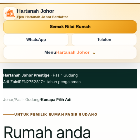
Hartanah Johor
Ejen Hartanah Johor Berdaftar
Semak Nilai Rumah
WhatsApp
Telefon
Menu
Hartanah Johor
Hartanah Johor Prestige
· Pasir Gudang
Adi Zaini
REN27528
17+ tahun pengalaman
Johor
/
Pasir Gudang
/
Kenapa Pilih Adi
UNTUK PEMILIK RUMAH PASIR GUDANG
Rumah anda