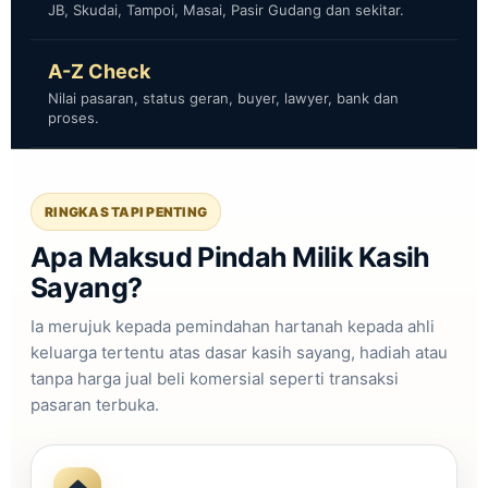
JB, Skudai, Tampoi, Masai, Pasir Gudang dan sekitar.
A-Z Check
Nilai pasaran, status geran, buyer, lawyer, bank dan
proses.
RINGKAS TAPI PENTING
Apa Maksud Pindah Milik Kasih
Sayang?
Ia merujuk kepada pemindahan hartanah kepada ahli
keluarga tertentu atas dasar kasih sayang, hadiah atau
tanpa harga jual beli komersial seperti transaksi
pasaran terbuka.