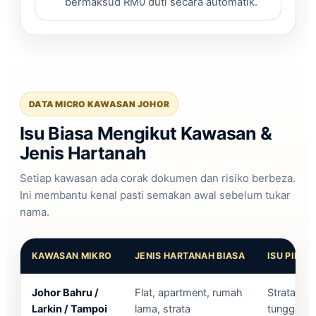
bermaksud RM0 duti secara automatik.
DATA MICRO KAWASAN JOHOR
Isu Biasa Mengikut Kawasan &
Jenis Hartanah
Setiap kawasan ada corak dokumen dan risiko berbeza.
Ini membantu kenal pasti semakan awal sebelum tukar
nama.
KAWASAN MIKRO
JENIS HARTANAH BIASA
ISU PINDA
Johor Bahru /
Flat, apartment, rumah
Strata be
Larkin / Tampoi
lama, strata
tunggakan