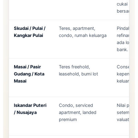
cukai pint
bersama.
Skudai / Pulai /
Teres, apartment,
Pindah ke
Kangkar Pulai
condo, rumah keluarga
refinance
ada loan 
bank.
Masai / Pasir
Teres freehold,
Consent n
Gudang / Kota
leasehold, bumi lot
kepenting
Masai
keluarga 
Iskandar Puteri
Condo, serviced
Nilai pasar
/ Nusajaya
apartment, landed
setem sens
premium
valuation 