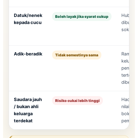
Datuk/nenek
Hubunga
Boleh layak jika syarat cukup
kepada cucu
dibukti
sokonga
Adik-beradik
Ramai a
Tidak semestinya sama
keluarg
penuh, 
tertentu
diberi l
Saudara jauh
Hadiah 
Risiko cukai lebih tinggi
/ bukan ahli
nilai p
keluarga
boleh t
terdekat
pemberi