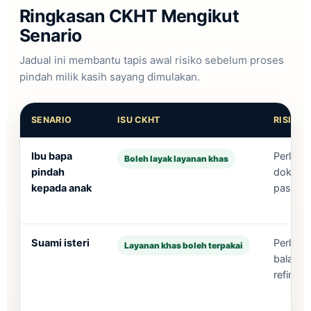
Ringkasan CKHT Mengikut
Senario
Jadual ini membantu tapis awal risiko sebelum proses
pindah milik kasih sayang dimulakan.
SENARIO
ISU CKHT
RISIKO 
Ibu bapa
Perlu b
Boleh layak layanan khas
pindah
dokumen
kepada anak
pasaran
Suami isteri
Perlu t
Layanan khas boleh terpakai
balasan
refinanc