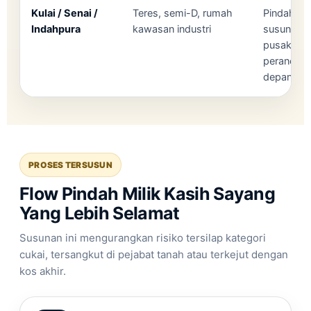
Kulai / Senai /
Teres, semi-D, rumah
Pindah mil
Indahpura
kawasan industri
susunan a
pusaka aw
perancan
depan.
PROSES TERSUSUN
Flow Pindah Milik Kasih Sayang
Yang Lebih Selamat
Susunan ini mengurangkan risiko tersilap kategori
cukai, tersangkut di pejabat tanah atau terkejut dengan
kos akhir.