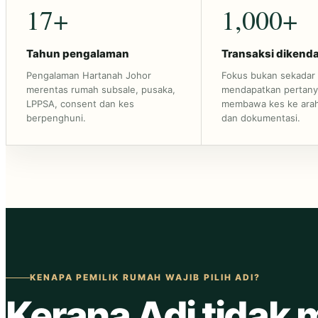
17+
1,000+
Tahun pengalaman
Transaksi dikenda
Pengalaman
Hartanah Johor
Fokus bukan sekadar
merentas rumah subsale, pusaka,
mendapatkan pertanya
LPPSA, consent dan kes
membawa kes ke ara
berpenghuni.
dan dokumentasi.
KENAPA PEMILIK RUMAH WAJIB PILIH ADI?
Kerana Adi tidak 