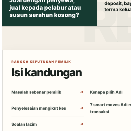
Jual dengan penyewa,
deposit, ba
jual kepada pelabur atau
terma kelua
susun serahan kosong?
RANGKA KEPUTUSAN PEMILIK
Isi kandungan
Masalah sebenar pemilik
Kenapa pilih Adi
7 smart moves Adi
Penyelesaian mengikut kes
transaksi
Soalan lazim