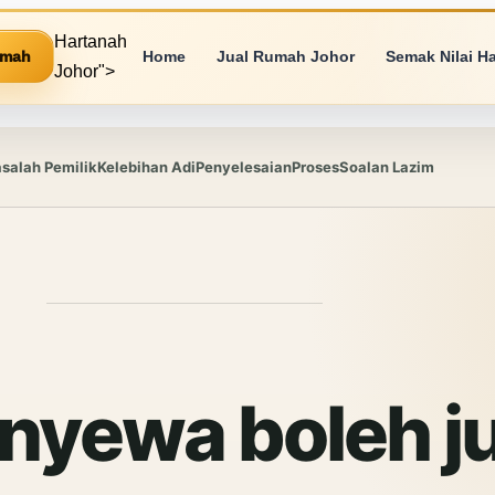
Hartanah
umah
Home
Jual Rumah Johor
Semak Nilai H
Johor">
salah Pemilik
Kelebihan Adi
Penyelesaian
Proses
Soalan Lazim
nyewa boleh ju