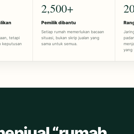
2,500+
2
likan
Pemilik dibantu
Rang
Setiap rumah memerlukan bacaan
Jari
an, tetapi
situasi, bukan skrip jualan yang
padan
h keputusan
sama untuk semua.
menja
yang 
menjual “rumah