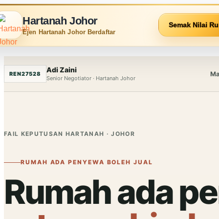
Hartanah Johor
Semak Nilai R
Ejen Hartanah Johor Berdaftar
Adi Zaini
Ma
REN27528
Senior Negotiator · Hartanah Johor
FAIL KEPUTUSAN HARTANAH · JOHOR
RUMAH ADA PENYEWA BOLEH JUAL
Rumah ada pe