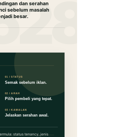
ndingan dan serahan
nci sebelum masalah
njadi besar.
rmula: status tenancy, jenis