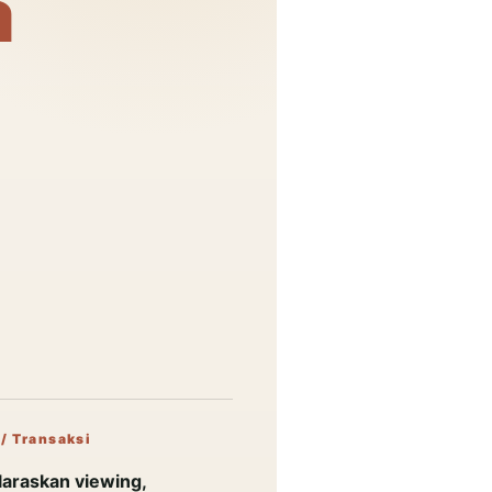
a
 / Transaksi
laraskan viewing,