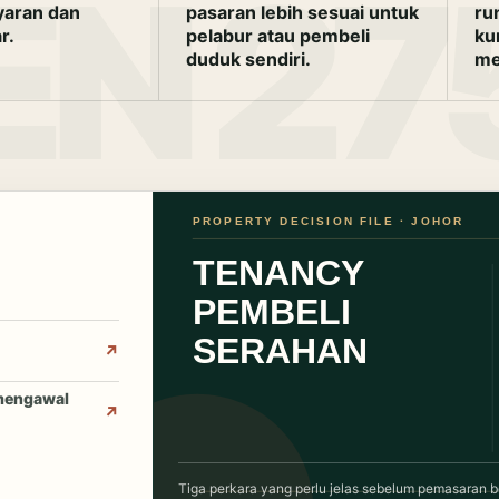
yaran dan
pasaran lebih sesuai untuk
ru
r.
pelabur atau pembeli
ku
duduk sendiri.
me
 mengawal
Tiga perkara yang perlu jelas sebelum pemasaran be