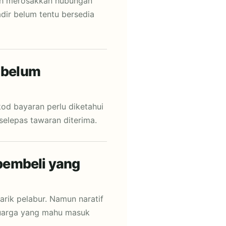
leh merosakkan hubungan
ir belum tentu bersedia
l belum
kod bayaran perlu diketahui
 selepas tawaran diterima.
pembeli yang
ik pelabur. Namun naratif
luarga yang mahu masuk