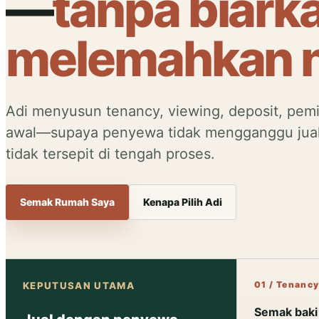
—
tanpa biark
melemahkan ni
Adi menyusun tenancy, viewing, deposit, pemi
awal—supaya penyewa tidak mengganggu jualan
tidak tersepit di tengah proses.
Semak Rumah Saya
Kenapa Pilih Adi
01 / Tenanc
KEPUTUSAN UTAMA
Semak baki