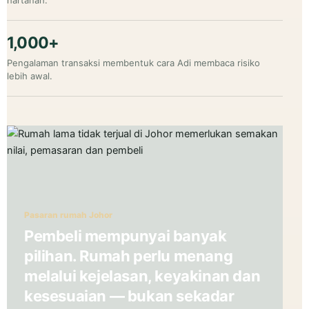
hartanah.
1,000+
Pengalaman transaksi membentuk cara Adi membaca risiko
lebih awal.
Pasaran rumah Johor
Pembeli mempunyai banyak
pilihan. Rumah perlu menang
melalui kejelasan, keyakinan dan
kesesuaian — bukan sekadar