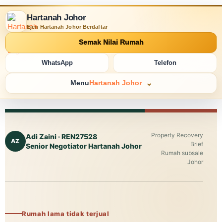
Hartanah Johor
Ejen Hartanah Johor Berdaftar
Semak Nilai Rumah
WhatsApp
Telefon
Menu
Hartanah Johor
Property Recovery
Adi Zaini · REN27528
AZ
Brief
Senior Negotiator
Hartanah Johor
Rumah subsale
Johor
Rumah lama tidak terjual