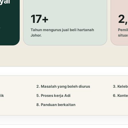
yai
17+
2
—
Tahun mengurus jual beli hartanah
Pemil
Johor.
situa
Masalah yang boleh diurus
Keleb
ik
Proses kerja Adi
Konte
Panduan berkaitan