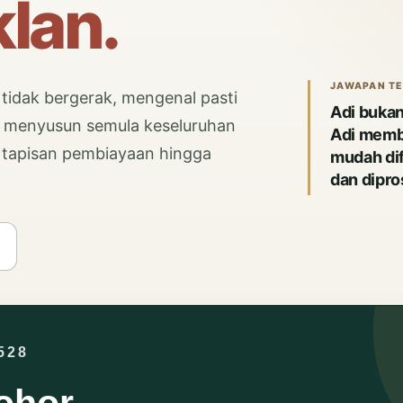
lan.
JAWAPAN T
idak bergerak, mengenal pasti
Adi bukan
 menyusun semula keseluruhan
Adi membi
n, tapisan pembiayaan hingga
mudah di
dan dipro