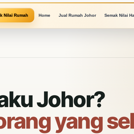
k Nilai Rumah
Home
Jual Rumah Johor
Semak Nilai H
aku Johor?
 orang yang s