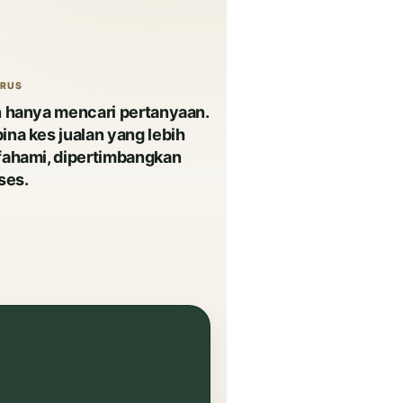
ERUS
 hanya mencari pertanyaan.
na kes jualan yang lebih
fahami, dipertimbangkan
ses.