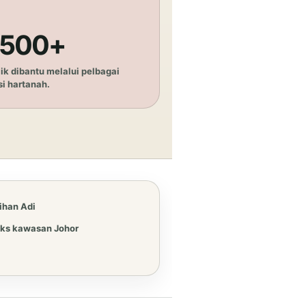
,500+
ik dibantu melalui pelbagai
si hartanah.
ihan Adi
ks kawasan Johor