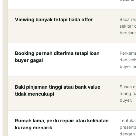
Viewing banyak tetapi tiada offer
Baca re
sekitar
berulan
Booking pernah diterima tetapi loan
Perkema
buyer gagal
dan jen
buyer be
Baki pinjaman tinggi atau bank value
Susun g
tidak mencukupi
ruang r
buyer.
Rumah lama, perlu repair atau kelihatan
Tentuka
kurang menarik
present
dengan 