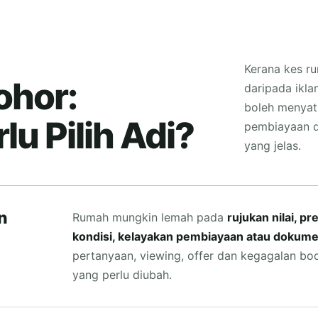
Kerana kes r
ohor:
daripada ikla
boleh menyat
lu Pilih Adi?
pembiayaan d
yang jelas.
n
Rumah mungkin lemah pada
rujukan nilai, p
kondisi, kelayakan pembiayaan atau dokum
pertanyaan, viewing, offer dan kegagalan b
yang perlu diubah.