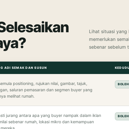
Selesaikan
Lihat situasi yang
aya?
memerlukan sema
sebenar sebelum t
NG ADI SEMAK DAN SUSUN
KEDUD
mula positioning, rujukan nilai, gambar, tajuk,
BOLEH
gan, saluran pemasaran dan segmen buyer yang
nya melihat rumah.
asti jurang antara apa yang buyer nampak dalam iklan
BOLEH
nilai sebenar rumah, lokasi mikro dan kemampuan
 mereka.