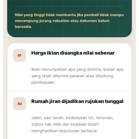
Nilai yang tinggi tidak membantu jika pembeli tidak mampu
menampung jurang valuation atau dokumen belum
bersedia.
Harga iklan disangka nilai sebenar
01
Iklan menunjukkan apa yang diminta, bukan apa
yang telah diterima pasaran atau disokong
pembiayaan.
Rumah jiran dijadikan rujukan tunggal
02
Jalan, saiz tanah, kedudukan lot, renovasi,
status hak milik dan keadaan boleh
menghasilkan keputusan berbeza.