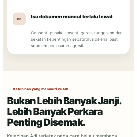
Isu dokumen muncul terlalu lewat
06
Consent, pusaka, kaveat, geran, tunggakan dan
sekatan kepentingan sepatutnya dikenal pasti
sebelum pemasaran agresif.
Kelebihan yang memberi kesan
Bukan Lebih Banyak Janji.
Lebih Banyak Perkara
Penting Disemak.
Kelebihan Adi terletak pada cara beliau membaca