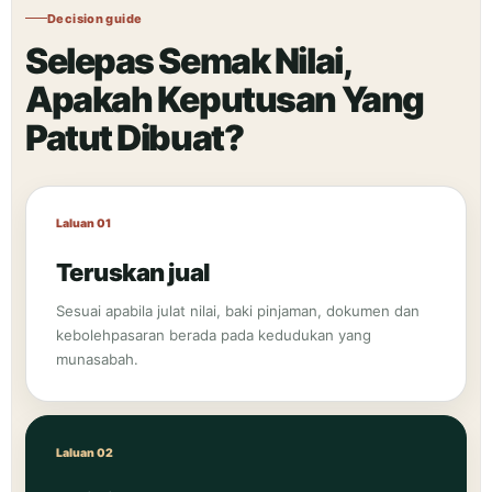
Decision guide
Selepas Semak Nilai,
Apakah Keputusan Yang
Patut Dibuat?
Laluan 01
Teruskan jual
Sesuai apabila julat nilai, baki pinjaman, dokumen dan
kebolehpasaran berada pada kedudukan yang
munasabah.
Laluan 02