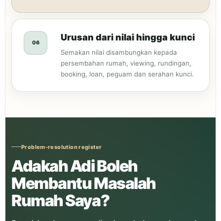
Urusan dari nilai hingga kunci
06
Semakan nilai disambungkan kepada
persembahan rumah, viewing, rundingan,
booking, loan, peguam dan serahan kunci.
Problem-resolution register
Adakah Adi Boleh
Membantu Masalah
Rumah Saya?