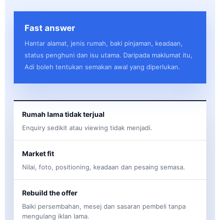
Fast answer
Hantar alamat, jenis rumah, baki pinjaman, keadaan,
status penghuni dan isu utama. Daripada maklumat itu,
Adi boleh tentukan semakan awal yang diperlukan.
Rumah lama tidak terjual
Enquiry sedikit atau viewing tidak menjadi.
Market fit
Nilai, foto, positioning, keadaan dan pesaing semasa.
Rebuild the offer
Baiki persembahan, mesej dan sasaran pembeli tanpa
mengulang iklan lama.