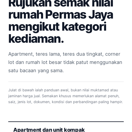
Rujukan semak nilai
rumah Permas Jaya
mengikut kategori
kediaman.
Apartment, teres lama, teres dua tingkat, corner
lot dan rumah lot besar tidak patut menggunakan
satu bacaan yang sama.
Julat di bawah ialah panduan awal, bukan nilai muktamad atau
jaminan harga jual. Semakan khusus memerlukan alamat penuh,
saiz, jenis lot, dokumen, kondisi dan perbandingan paling hampir.
Apartment dan unit kompak