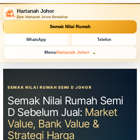
Hartanah Johor
Ejen Hartanah Johor Berdaftar
Semak Nilai Rumah
WhatsApp
Telefon
Menu
Hartanah Johor
SEMAK NILAI RUMAH SEMI D JOHOR
Semak Nilai Rumah Semi
D Sebelum Jual:
Market
Value, Bank Value &
Strategi Harga