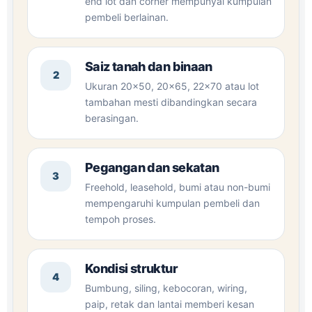
end lot dan corner mempunyai kumpulan
pembeli berlainan.
Saiz tanah dan binaan
2
Ukuran 20×50, 20×65, 22×70 atau lot
tambahan mesti dibandingkan secara
berasingan.
Pegangan dan sekatan
3
Freehold, leasehold, bumi atau non-bumi
mempengaruhi kumpulan pembeli dan
tempoh proses.
Kondisi struktur
4
Bumbung, siling, kebocoran, wiring,
paip, retak dan lantai memberi kesan