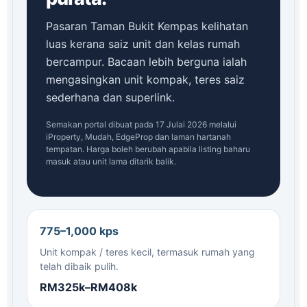
Pasaran Taman Bukit Kempas kelihatan
luas kerana saiz unit dan kelas rumah
bercampur. Bacaan lebih berguna ialah
mengasingkan unit kompak, teres saiz
sederhana dan superlink.
Semakan portal dibuat pada 17 Julai 2026 melalui
iProperty, Mudah, EdgeProp dan laman hartanah
tempatan. Harga boleh berubah apabila listing baharu
masuk atau unit lama ditarik balik.
775–1,000 kps
Unit kompak / teres kecil, termasuk rumah yang
telah dibaik pulih.
RM325k–RM408k