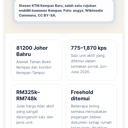
Stesen KTM Kempas Baru, salah satu rujukan
mobiliti kawasan Kempas. Foto: angys, Wikimedia
Commons, CC BY-SA.
81200 Johor
775–1,870 kps
Bahru
Saiz unit aktif yang
ditemui dalam
Alamat Taman Bukit
semakan portal Jun–
Kempas dan koridor
Julai 2026.
Kempas–Tampoi.
RM325k–
Freehold
RM748k
ditemui
Julat harga iklan aktif
Beberapa listing
yang sangat
semasa menyatakan
dipengaruhi saiz dan
pegangan bebas;
jenis unit.
dokumen setiap rumah
tetap perlu disahkan.