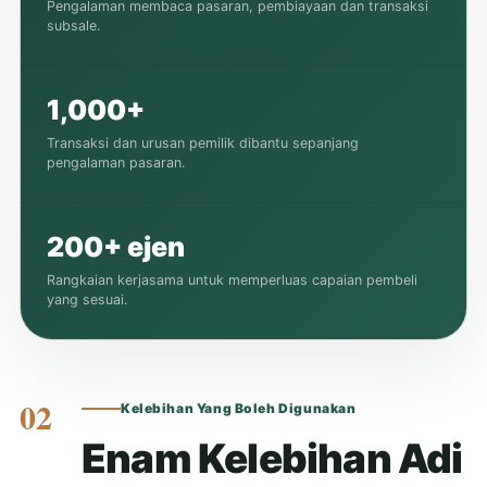
Pengalaman membaca pasaran, pembiayaan dan transaksi
subsale.
1,000+
Transaksi dan urusan pemilik dibantu sepanjang
pengalaman pasaran.
200+ ejen
Rangkaian kerjasama untuk memperluas capaian pembeli
yang sesuai.
02
Kelebihan Yang Boleh Digunakan
Enam Kelebihan Adi