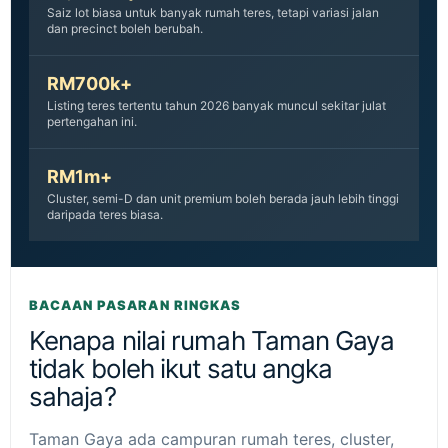
Saiz lot biasa untuk banyak rumah teres, tetapi variasi jalan
dan precinct boleh berubah.
RM700k+
Listing teres tertentu tahun 2026 banyak muncul sekitar julat
pertengahan ini.
RM1m+
Cluster, semi-D dan unit premium boleh berada jauh lebih tinggi
daripada teres biasa.
BACAAN PASARAN RINGKAS
Kenapa nilai rumah Taman Gaya
tidak boleh ikut satu angka
sahaja?
Taman Gaya ada campuran rumah teres, cluster,